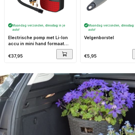
Maandag verzonden,
dinsdag
in je
Maandag verzonden,
dinsdag
auto!
auto!
Electrische pomp met Li-Ion
Velgenborstel
accu in mini hand formaat
(voor fiets, auto, luchtbed,
etc)
Normale
€37,95
Normale
€5,95
prijs
prijs