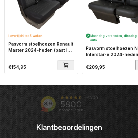
Levertijd
4 tot 5 weken
Maandag verzonden,
dinsdag
auto!
Pasvorm stoelhoezen Renault
Pasvorm stoelhoezen N
Master 2024-heden (past in
Interstar-e 2024-heden
versie met vaste duobank,
in versie met vaste duo
dus zonder split) - Stof zwart
dus zonder split) - Kuns
Normale
€154,95
Normale
€209,95
zwart
prijs
prijs
Klantbeoordelingen