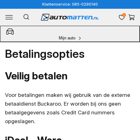
Meteen
Klantenservice: 085-0290140
naar
0
Winkelwa
de
content
Mijn auto
Betalingsopties
Veilig betalen
Voor betalingen maken wij gebruik van de externe
betaaldienst Buckaroo. Er worden bij ons geen
betaalgegevens zoals Credit Card nummers
opgeslagen.