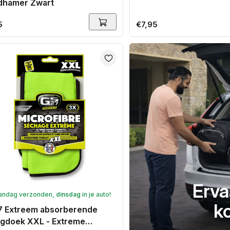
dhamer Zwart
ale
5
Normale
€7,95
prijs
Erva
andag verzonden,
dinsdag
in je auto!
k
 Extreem absorberende
gdoek XXL - Extreme