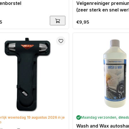
enborstel
Velgenreiniger premium 
(zeer sterk en snel we
ale
5
Normale
€9,95
prijs
erlijk
woensdag 19 augustus 2026
in je
Maandag verzonden,
dinsd
o
Wash and Wax autosh