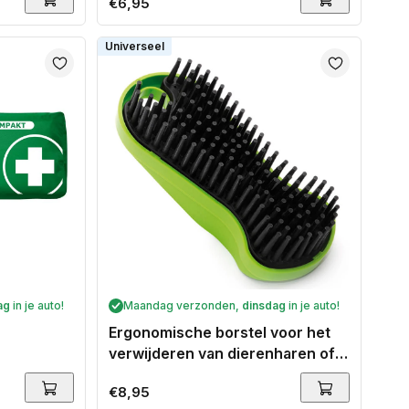
Normale
€6,95
prijs
Universeel
ag
in je auto!
Maandag verzonden,
dinsdag
in je auto!
Ergonomische borstel voor het
verwijderen van dierenharen of
vuil
Normale
€8,95