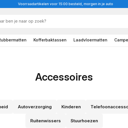
Voorraadartikelen voor 15:00 besteld, morgen in je auto
Rubbermatten
Kofferbaktassen
Laadvloermatten
Campe
Accessoires
heid
Autoverzorging
Kinderen
Telefoonaccesso
Ruitenwissers
Stuurhoezen