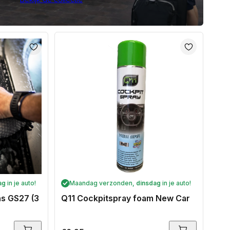
ag
in je auto!
Maandag verzonden,
dinsdag
in je auto!
s GS27 (3
Q11 Cockpitspray foam New Car