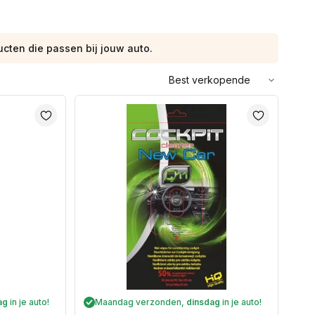
ucten die passen bij jouw auto.
Sorteer
op:
ag
in je auto!
Maandag verzonden,
dinsdag
in je auto!