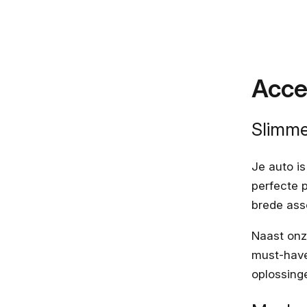
Acce
Slimme
Je auto is
perfecte 
brede ass
Naast on
must-haves
oplossing