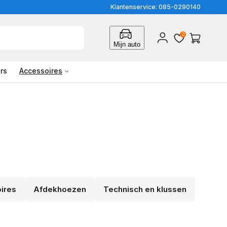
Klantenservice: 085-0290140
0
Inloggen
Winkelwagen
Mijn auto
rs
Accessoires
ires
Afdekhoezen
Technisch en klussen