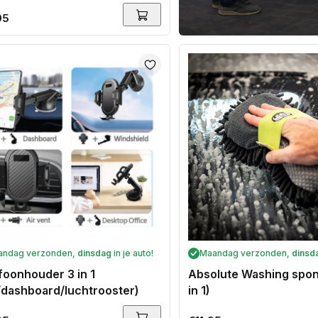
rbent Towel
ale
95
andag verzonden,
dinsdag
in je auto!
Maandag verzonden,
dinsd
foonhouder 3 in 1
Absolute Washing spon
t/dashboard/luchtrooster)
in 1)