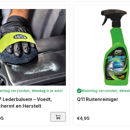
prijs
andag verzonden,
dinsdag
in je auto!
Maandag verzonden,
dinsd
Lederbalsem – Voedt,
Q11 Ruitenreiniger
hermt en Herstelt
ale
95
Normale
€4,95
prijs