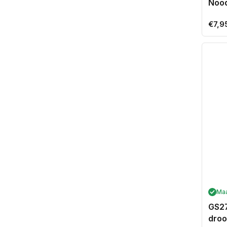
Noo
Norm
€7,9
prijs
Ma
GS27
droo