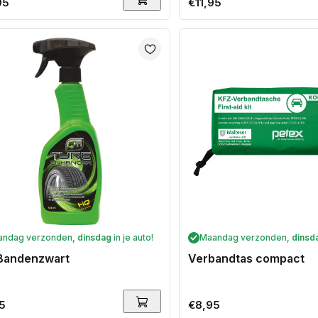
ale
95
Normale
€11,95
prijs
andag verzonden,
dinsdag
in je auto!
Maandag verzonden,
dinsd
Bandenzwart
Verbandtas compact
ale
5
Normale
€8,95