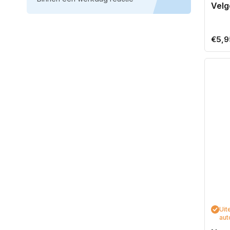
Velg
Norm
€5,9
prijs
Uit
aut