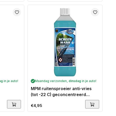
prijs
ag
in je auto!
Maandag verzonden,
dinsdag
in je auto!
MPM ruitensproeier anti-vries
(tot -22 C) geconcentreerd
500ml
Normale
€4,95
prijs