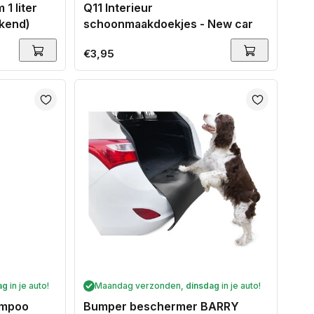
1 liter
Q11 Interieur
rkend)
schoonmaakdoekjes - New car
Normale
€3,95
prijs
ag
in je auto!
Maandag verzonden,
dinsdag
in je auto!
ampoo
Bumper beschermer BARRY