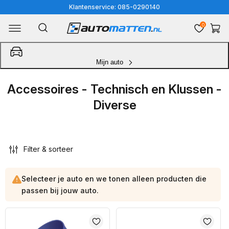
Meteen
Klantenservice: 085-0290140
naar
0
Winkelwa
de
content
Mijn auto
Accessoires - Technisch en Klussen -
Diverse
Filter & sorteer
Selecteer je auto en we tonen alleen producten die
passen bij jouw auto.