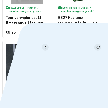
Bestel binnen
14 uur en 7
Bestel binnen
14 uur en 7
minuten
,
morgen
in je auto!
minuten
,
morgen
in je auto!
Teer verwijder set (4 in
GS27 Koplamp
1) - verwijdert teer van
restauratie kit (inclusief
uw auto, motor of
opzetstuk
camper
schroef/boormachine) -
Normale
€9,95
Normale
€39,95
machinaal gebruik doe-
prijs
prijs
het-zelf
Bestel binnen
14 uur en 7
Levertijd
3 tot 4 weken
minuten
,
morgen
in je auto!
Set van 2
Remreiniger GS27 -
ratelspanbanden met
Technics Brake Cleaner
haken 5m x 25mm MAX.