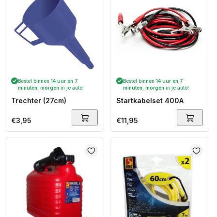
Bestel binnen
14 uur en 7
Bestel binnen
14 uur en 7
minuten
,
morgen
in je auto!
minuten
,
morgen
in je auto!
Trechter (27cm)
Startkabelset 400A
Normale
€3,95
Normale
€11,95
prijs
prijs