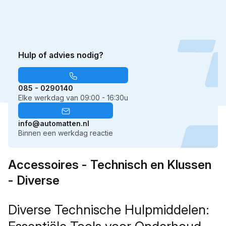
600 ml
350 kg. (mAX. 350KG)
Normale
€10,95
Normale
€13,95
prijs
prijs
Hulp of advies nodig?
085 - 0290140
Elke werkdag van 09:00 - 16:30u
info@automatten.nl
Binnen een werkdag reactie
Accessoires - Technisch en Klussen
- Diverse
Diverse Technische Hulpmiddelen: