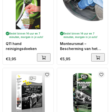
Bestel binnen
14 uur en 7
Bestel binnen
14 uur en 7
minuten
,
morgen
in je auto!
minuten
,
morgen
in je auto!
Q11 hand
Monteursmat –
reinigingsdoeken
Bescherming van het
interieur tijdens
onderhoud
Normale
€3,95
Normale
€5,95
prijs
prijs