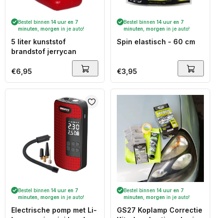
Bestel binnen
14 uur en 7
Bestel binnen
14 uur en 7
minuten
,
morgen
in je auto!
minuten
,
morgen
in je auto!
5 liter kunststof
Spin elastisch - 60 cm
brandstof jerrycan
Normale
€6,95
Normale
€3,95
prijs
prijs
Bestel binnen
14 uur en 7
Bestel binnen
14 uur en 7
minuten
,
morgen
in je auto!
minuten
,
morgen
in je auto!
Electrische pomp met Li-
GS27 Koplamp Correctie