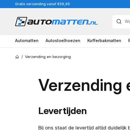
Meteen
Gratis verzending vanaf €59,95
naar
de
content
Automatten
Autostoelhoezen
Kofferbakmatten
/
Verzending en bezorging
Home
Verzending 
Levertijden
Bij ons staat de levertijd altijd duidelij