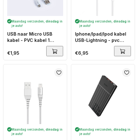
Maandag verzonden,
dinsdag
in
Maandag verzonden,
dinsdag
in
je auto!
je auto!
USB naar Micro USB
Iphone/Ipad/Ipod kabel
kabel - PVC kabel 1
USB-Lightning - pvc
meter lang
kabel 1,2 meter lang
Normale
€1,95
Normale
€6,95
prijs
prijs
Maandag verzonden,
dinsdag
in
Maandag verzonden,
dinsdag
in
je auto!
je auto!