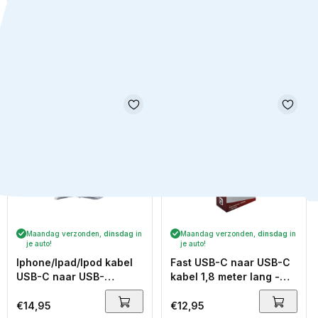
Mini draadloze earbuds
Mini draadloze earbuds
Bluetooth oordopjes -
Bluetooth oordopjes -
Nude
Wit
Normale
€19,95
Normale
€19,95
prijs
prijs
Maandag verzonden,
dinsdag
in
Maandag verzonden,
dinsdag
in
je auto!
je auto!
Iphone/Ipad/Ipod kabel
Fast USB-C naar USB-C
USB-C naar USB-
kabel 1,8 meter lang -
Lightning (apple
kabel voor data en
aansluiting met Mfi
snelladen op hoge
Normale
€14,95
Normale
€12,95