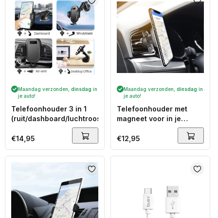
Maandag verzonden,
dinsdag
in
Maandag verzonden,
dinsdag
in
je auto!
je auto!
Telefoonhouder 3 in 1
Telefoonhouder met
(ruit/dashboard/luchtrooster)
magneet voor in je
luchtrooster
Normale
€14,95
Normale
€12,95
prijs
prijs