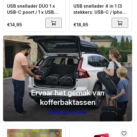
USB snellader DUO 1 x
USB snellader 4 in 1 (3
USB-C poort / 1 x USB
stekkers: USB-C / Iphone
poort (12/24v) - carbon
/ Micro USB) en USB
finish
poort voor alle overige
Normale
€14,95
Normale
€18,95
kabels aan te sluiten -
prijs
prijs
carbon finish
Ervaar het gemak van
kofferbaktassen
Bekijk de collectie