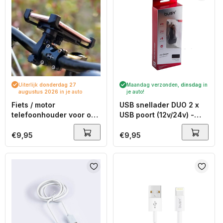
Uiterlijk
donderdag 27
Maandag verzonden,
dinsdag
in
augustus 2026
in je auto
je auto!
Fiets / motor
USB snellader DUO 2 x
telefoonhouder voor op
USB poort (12v/24v) -
je stuur
carbon finish
Normale
€9,95
Normale
€9,95
prijs
prijs