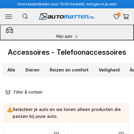
Meteen
Voorraadartikelen voor 15:00 besteld, morgen in je auto
naar
0
Winkelwa
de
content
Mijn auto
Accessoires - Telefoonaccessoires
Alle
Dieren
Reizen en comfort
Veiligheid
A
Filter & sorteer
Selecteer je auto en we tonen alleen producten die
passen bij jouw auto.