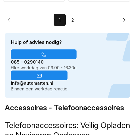
Apple certificaat) - 1,2
snelheid!
prijs
prijs
meter lang
1
2
Hulp of advies nodig?
085 - 0290140
Elke werkdag van 09:00 - 16:30u
info@automatten.nl
Binnen een werkdag reactie
Accessoires - Telefoonaccessoires
Telefoonaccessoires: Veilig Opladen