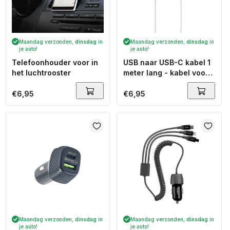
Maandag verzonden,
dinsdag
in
Maandag verzonden,
dinsdag
in
je auto!
je auto!
Telefoonhouder voor in
USB naar USB-C kabel 1
het luchtrooster
meter lang - kabel voor
data en opladen
Normale
€6,95
Normale
€6,95
prijs
prijs
Maandag verzonden,
dinsdag
in
Maandag verzonden,
dinsdag
in
je auto!
je auto!