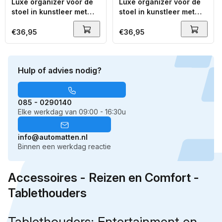
Luxe organizer voor de
Luxe organizer voor de
stoel in kunstleer met
stoel in kunstleer met
tablethouder grijs
tablet houder beige
Normale
€36,95
Normale
€36,95
prijs
prijs
Hulp of advies nodig?
085 - 0290140
Elke werkdag van 09:00 - 16:30u
info@automatten.nl
Binnen een werkdag reactie
Accessoires - Reizen en Comfort -
Tablethouders
Tablethouders: Entertainment en