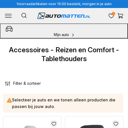
Meteen
Voorraadartikelen voor 15:00 besteld, morgen in je auto
naar
0
Winkelwa
de
content
Mijn auto
Accessoires - Reizen en Comfort -
Tablethouders
Filter & sorteer
Selecteer je auto en we tonen alleen producten die
passen bij jouw auto.