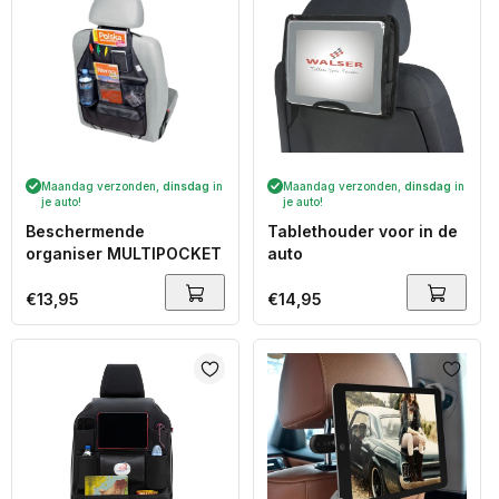
Maandag verzonden,
dinsdag
in
Maandag verzonden,
dinsdag
in
je auto!
je auto!
Beschermende
Tablethouder voor in de
organiser MULTIPOCKET
auto
Normale
€13,95
Normale
€14,95
prijs
prijs