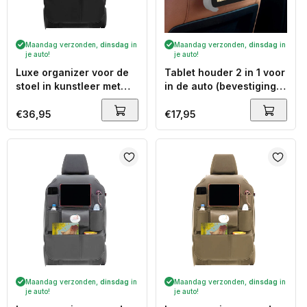
Maandag verzonden,
dinsdag
in
Maandag verzonden,
dinsdag
in
je auto!
je auto!
Luxe organizer voor de
Tablet houder 2 in 1 voor
stoel in kunstleer met
in de auto (bevestiging
tablethouder zwart
aan de ruit of
hoofdsteun)
Normale
€36,95
Normale
€17,95
prijs
prijs
Maandag verzonden,
dinsdag
in
Maandag verzonden,
dinsdag
in
je auto!
je auto!