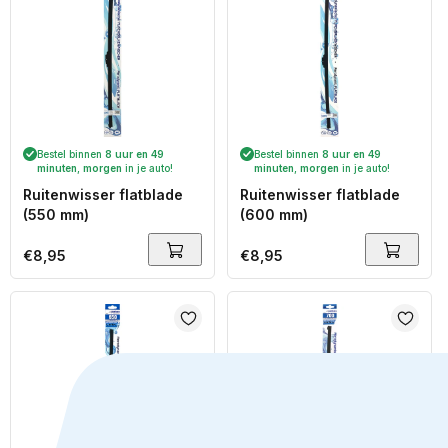
Bestel binnen
8 uur en 49
Bestel binnen
8 uur en 49
minuten
,
morgen
in je auto!
minuten
,
morgen
in je auto!
Ruitenwisser flatblade
Ruitenwisser flatblade
(550 mm)
(600 mm)
Normale
€8,95
Normale
€8,95
prijs
prijs