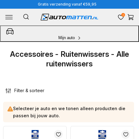
Meteen
Voorraadartikelen voor 15:00 besteld, morgen in je auto
naar
0
Winkelwa
de
content
Mijn auto
Accessoires - Ruitenwissers - Alle
ruitenwissers
Filter & sorteer
Selecteer je auto en we tonen alleen producten die
passen bij jouw auto.