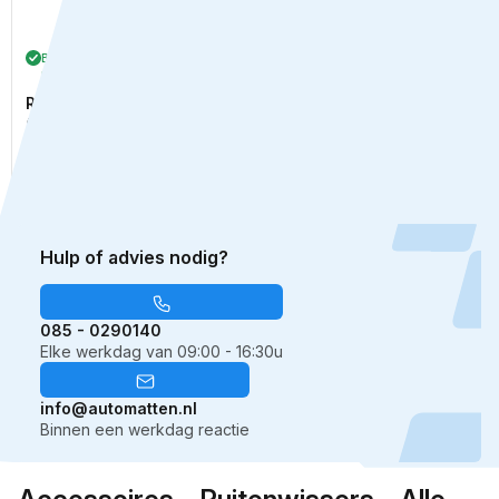
Bestel binnen
8 uur en 49
Bestel binnen
8 uur en 49
minuten
,
morgen
in je auto!
minuten
,
morgen
in je auto!
Ruitenwisser flatblade
Ruitenwisser flatblade
(650 mm)
(700 mm)
Normale
€8,95
Normale
€9,95
prijs
prijs
Hulp of advies nodig?
085 - 0290140
Elke werkdag van 09:00 - 16:30u
info@automatten.nl
Binnen een werkdag reactie