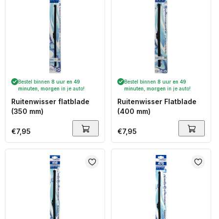
Bestel binnen
8 uur en 49
Bestel binnen
8 uur en 49
minuten
,
morgen
in je auto!
minuten
,
morgen
in je auto!
Ruitenwisser flatblade
Ruitenwisser Flatblade
(350 mm)
(400 mm)
Normale
€7,95
Normale
€7,95
prijs
prijs