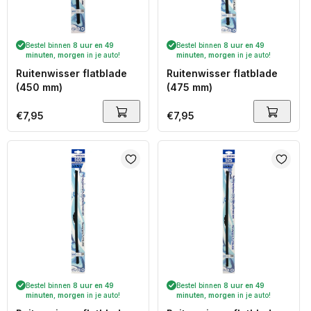
Bestel binnen
8 uur en 49
Bestel binnen
8 uur en 49
minuten
,
morgen
in je auto!
minuten
,
morgen
in je auto!
Ruitenwisser flatblade
Ruitenwisser flatblade
(450 mm)
(475 mm)
Normale
€7,95
Normale
€7,95
prijs
prijs
Bestel binnen
8 uur en 49
Bestel binnen
8 uur en 49
minuten
,
morgen
in je auto!
minuten
,
morgen
in je auto!