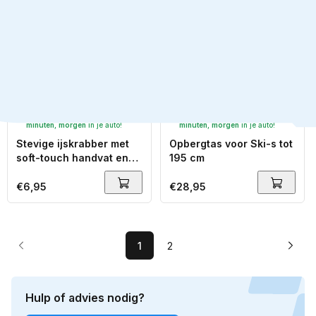
Bestel binnen
14 uur en 2
Bestel binnen
14 uur en 2
minuten
,
morgen
in je auto!
minuten
,
morgen
in je auto!
Stevige ijskrabber met
Opbergtas voor Ski-s tot
soft-touch handvat en
195 cm
sneeuwschuiver 75 cm
Normale
€6,95
Normale
€28,95
prijs
prijs
1
2
Hulp of advies nodig?