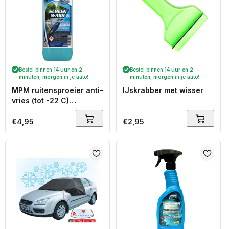
Bestel binnen
14 uur en 2
Bestel binnen
14 uur en 2
minuten
,
morgen
in je auto!
minuten
,
morgen
in je auto!
MPM ruitensproeier anti-
IJskrabber met wisser
vries (tot -22 C)
geconcentreerd 500ml
Normale
€4,95
Normale
€2,95
prijs
prijs