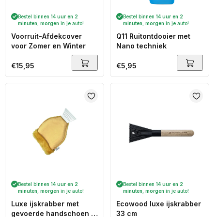
Bestel binnen
14 uur en 2
Bestel binnen
14 uur en 2
minuten
,
morgen
in je auto!
minuten
,
morgen
in je auto!
Voorruit-Afdekcover
Q11 Ruitontdooier met
voor Zomer en Winter
Nano techniek
Normale
€15,95
Normale
€5,95
prijs
prijs
Bestel binnen
14 uur en 2
Bestel binnen
14 uur en 2
minuten
,
morgen
in je auto!
minuten
,
morgen
in je auto!
Luxe ijskrabber met
Ecowood luxe ijskrabber
gevoerde handschoen -
33 cm