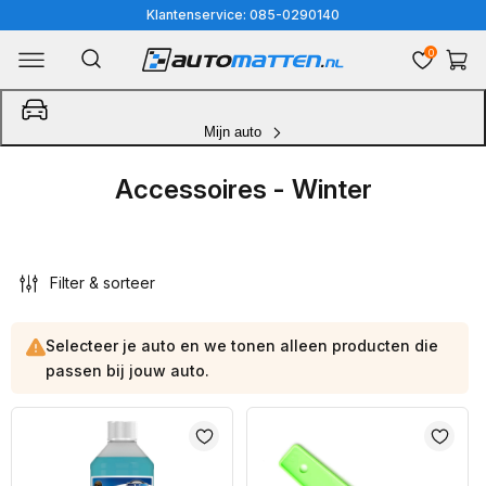
Meteen
Klantenservice: 085-0290140
naar
0
Winkelwa
de
content
Mijn auto
Accessoires - Winter
Filter & sorteer
Selecteer je auto en we tonen alleen producten die
passen bij jouw auto.