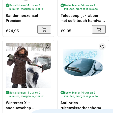
Bestel binnen
14 uur en 2
Bestel binnen
14 uur en 2
minuten
,
morgen
in je auto!
minuten
,
morgen
in je auto!
Bandenhoezenset
Telescoop ijskrabber
Premium
met soft-touch handvat
en sneeuwschuiver 90-
120 cm
Normale
€24,95
Normale
€9,95
prijs
prijs
Bestel binnen
14 uur en 2
Bestel binnen
14 uur en 2
minuten
,
morgen
in je auto!
minuten
,
morgen
in je auto!
Winterset XL-
Anti-vries
sneeuwschep -
ruitenwisserbeschermer
ijskrabber -
Jeti