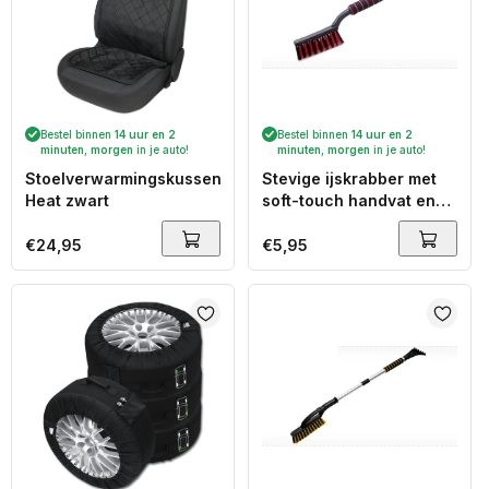
Bestel binnen
14 uur en 2
Bestel binnen
14 uur en 2
minuten
,
morgen
in je auto!
minuten
,
morgen
in je auto!
Stoelverwarmingskussen
Stevige ijskrabber met
Heat zwart
soft-touch handvat en
sneeuwschuiver 50 cm
Normale
€24,95
Normale
€5,95
prijs
prijs