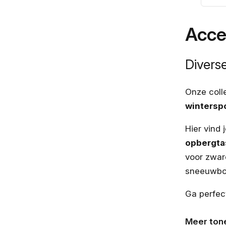
prijs
Acce
Divers
Onze coll
wintersp
Hier vind 
opbergta
voor zwar
sneeuwbor
Ga perfec
Meer ton