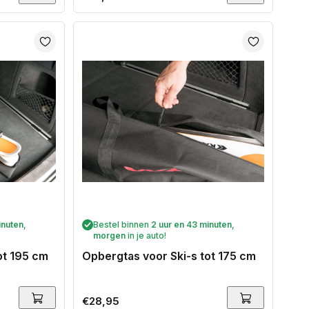
prijs
inuten
,
Bestel binnen
2 uur en 43 minuten
,
morgen
in je auto!
ot 195 cm
Opbergtas voor Ski-s tot 175 cm
Normale
€28,95