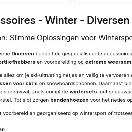
prijs
ssoires - Winter - Diversen
en: Slimme Oplossingen voor Wintersp
ectie
Diversen
bundelt de gespecialiseerde accessoires
ortliefhebbers
en voorbereiding op
extreme weersom
je alles om je ski-uitrusting netjes en veilig te vervoeren
ssen voor ski's
en snowboardschoenen. Daarnaast bied
e sneeuwval, zoals complete
wintersets
met sneeuwsch
stel. Tot slot zorgen
bandenhoezen
voor het netjes o
t voorbereid en georganiseerd op wintersport of trotse
en