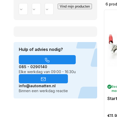
6 pro
Vind mijn producten
Merk
Model
Uitvoering
Hulp of advies nodig?
085 - 0290140
Elke werkdag van 09:00 - 16:30u
info@automatten.nl
Bes
Binnen een werkdag reactie
mo
Star
Norm
€11,