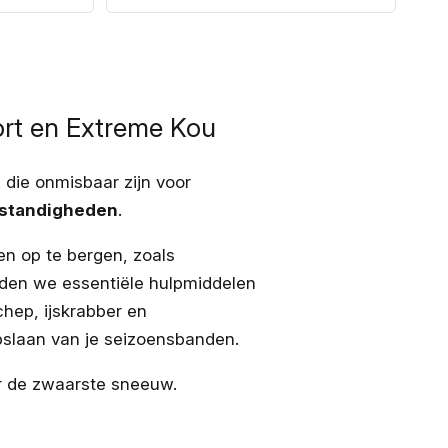
prijs
ort en Extreme Kou
 die onmisbaar zijn voor
standigheden
.
 en op te bergen, zoals
en we essentiële hulpmiddelen
ep, ijskrabber en
pslaan van je seizoensbanden.
er de zwaarste sneeuw.