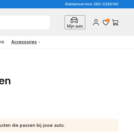
Klantenservice: 085-0290140
0
Inloggen
Winkelwagen
Mijn auto
rs
Accessoires
sen
ucten die passen bij jouw auto.