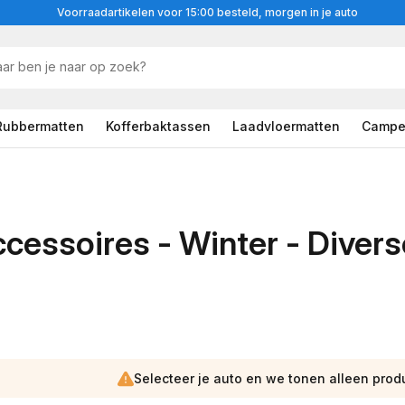
Voorraadartikelen voor 15:00 besteld, morgen in je auto
Rubbermatten
Kofferbaktassen
Laadvloermatten
Campe
cessoires - Winter - Diver
Selecteer je auto en we tonen alleen prod