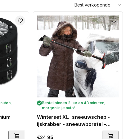
Sorteer
op:
inuten
,
Bestel binnen
2 uur en 43 minuten
,
morgen
in je auto!
mium
Winterset XL- sneeuwschep -
ijskrabber - sneeuwborstel -
trekker - teleschopische steel
Normale
€24,95