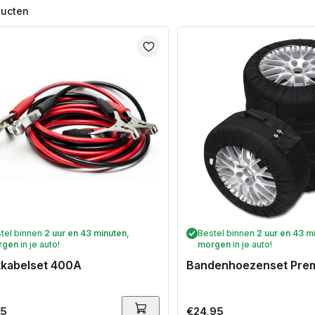
ducten
tel binnen
2 uur en 43 minuten
,
Bestel binnen
2 uur en 43 m
rgen
in je auto!
morgen
in je auto!
tkabelset 400A
Bandenhoezenset Pre
ale
95
Normale
€24,95