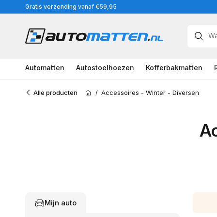
Meteen
Gratis verzending vanaf €59,95
naar
de
content
Automatten
Autostoelhoezen
Kofferbakmatten
Alle producten
/
Accessoires - Winter - Diversen
Home
Ac
Mijn auto