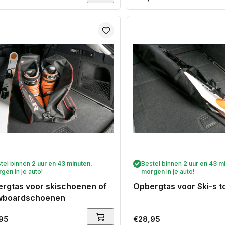
prijs
tel binnen
2 uur en 43 minuten
,
Bestel binnen
2 uur en 43 m
rgen
in je auto!
morgen
in je auto!
rgtas voor skischoenen of
Opbergtas voor Ski-s t
wboardschoenen
ale
95
Normale
€28,95