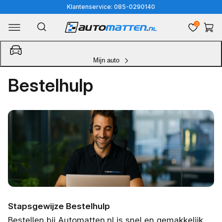
Meteen
Klantenservice: 085-0290140
naar
0
Winkelwa
de
content
Mijn auto
Bestelhulp
Stapsgewijze Bestelhulp
Bestellen bij Automatten.nl is snel en gemakkelijk.