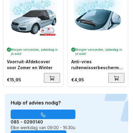
Morgen verzonden,
zaterdag
in
Morgen verzonden,
zaterdag
in
je auto!
je auto!
Voorruit-Afdekcover
Anti-vries
voor Zomer en Winter
ruitenwisserbeschermer
Jeti
Normale
€15,95
Normale
€4,95
prijs
prijs
Hulp of advies nodig?
085 - 0290140
Elke werkdag van 09:00 - 16:30u