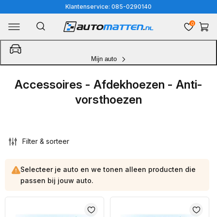
Meteen
Klantenservice: 085-0290140
naar
0
Winkelwa
de
content
Mijn auto
Accessoires - Afdekhoezen - Anti-
vorsthoezen
Filter & sorteer
Selecteer je auto en we tonen alleen producten die
passen bij jouw auto.