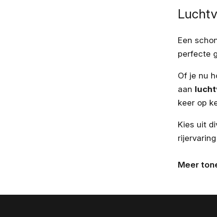
Luchtve
Een schone
perfecte 
Of je nu h
aan
lucht
keer op 
Kies uit 
rijervarin
Meer ton