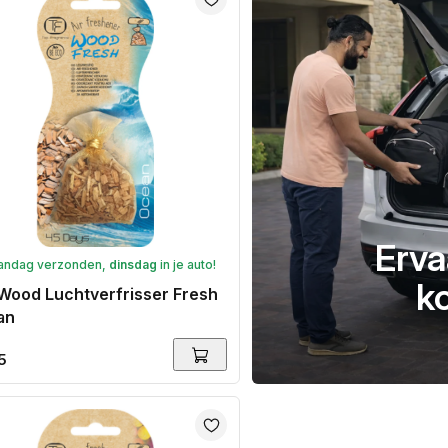
Erva
andag verzonden,
dinsdag
in je auto!
k
Wood Luchtverfrisser Fresh
an
ale
5