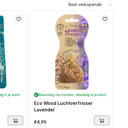
Sorteer
op:
ag
in je auto!
Maandag verzonden,
dinsdag
in je auto!
Eco Wood Luchtverfrisser
Lavendel
Normale
€4,95