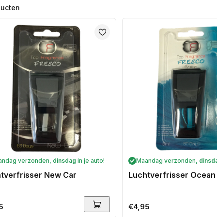
ducten
andag verzonden,
dinsdag
in je auto!
Maandag verzonden,
dinsd
tverfrisser New Car
Luchtverfrisser Ocean
ale
5
Normale
€4,95