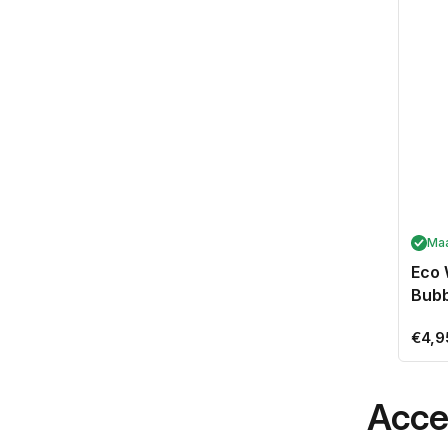
Ma
Eco 
Bub
Norm
€4,9
prijs
Acce