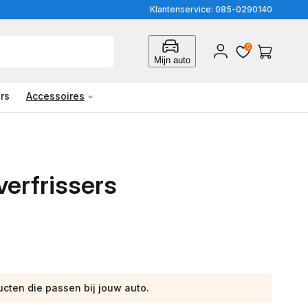
Klantenservice: 085-0290140
0
Inloggen
Winkelwagen
Mijn auto
rs
Accessoires
verfrissers
ucten die passen bij jouw auto.