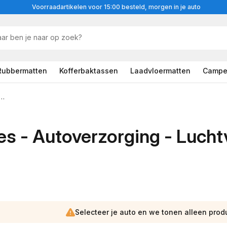
Voorraadartikelen voor 15:00 besteld, morgen in je auto
Rubbermatten
Kofferbaktassen
Laadvloermatten
Campe
res - Autoverzorging - Luchtverfrissers
s - Autoverzorging - Lucht
Selecteer je auto en we tonen alleen prod