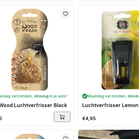
prijs
andag verzonden,
dinsdag
in je auto!
Maandag verzonden,
dinsd
Wood Luchtverfrisser Black
Luchtverfrisser Lemon
ale
5
Normale
€4,95
prijs