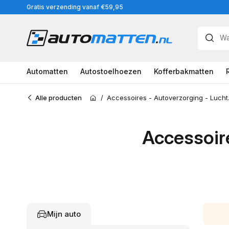
Meteen
Gratis verzending vanaf €59,95
naar
de
content
Automatten
Autostoelhoezen
Kofferbakmatten
Alle producten
/
Accessoi
Home
Accessoire
Mijn auto