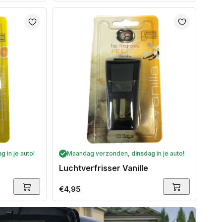
prijs
ag
in je auto!
Maandag verzonden,
dinsdag
in je auto!
Luchtverfrisser Vanille
Normale
€4,95
prijs