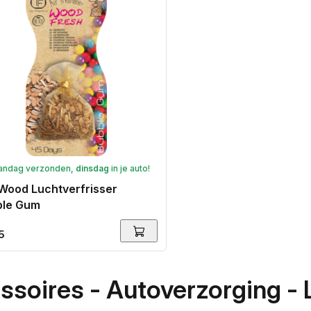
andag verzonden,
dinsdag
in je auto!
Wood Luchtverfrisser
ble Gum
ale
5
ssoires - Autoverzorging - 