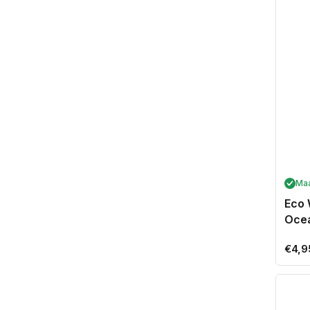
Ma
Eco 
Oce
Norm
€4,9
prijs