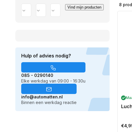
8 pro
Vind mijn producten
Merk
Model
Uitvoering
Hulp of advies nodig?
085 - 0290140
Elke werkdag van 09:00 - 16:30u
info@automatten.nl
Ma
Binnen een werkdag reactie
Luch
Norm
€4,9