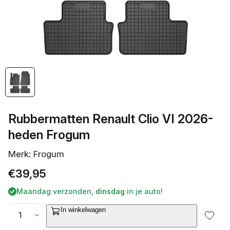
openen
in
galerieweergave
Rubbermatten Renault Clio VI 2026-
heden Frogum
Merk: Frogum
Normale
€39,95
prijs
Maandag verzonden,
dinsdag
in je auto!
Aantal
In winkelwagen