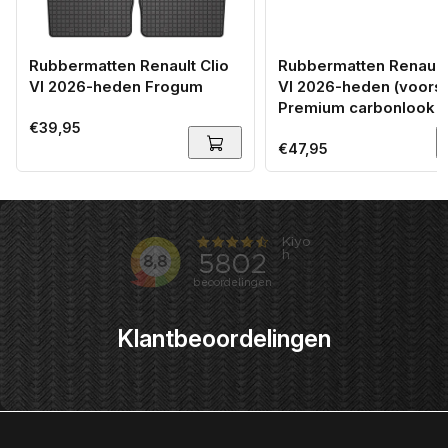
Rubbermatten Renault Clio
Rubbermatten Renault 
VI 2026-heden Frogum
VI 2026-heden (voorse
Premium carbonlook
Normale
€39,95
prijs
Normale
€47,95
prijs
Klantbeoordelingen