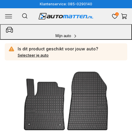
Meteen
Klantenservice: 085-0290140
naar
0
Winkelwa
de
content
Mijn auto
Is dit product geschikt voor jouw
auto?
Selecteer je auto
Ga
direct
naar
productinformatie
1
van
media