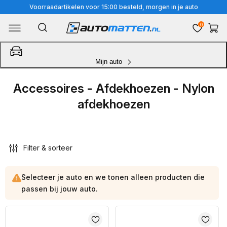
Meteen
Voorraadartikelen voor 15:00 besteld, morgen in je auto
naar
0
Winkelwa
de
content
Mijn auto
Accessoires - Afdekhoezen - Nylon
afdekhoezen
Filter & sorteer
Selecteer je auto en we tonen alleen producten die
passen bij jouw auto.