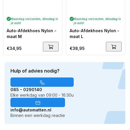
Maandag verzonden,
dinsdag
in
Maandag verzonden,
dinsdag
in
je auto!
je auto!
Auto-Afdekhoes Nylon -
Auto-Afdekhoes Nylon -
maat M
maat L
Normale
€34,95
Normale
€38,95
prijs
prijs
Hulp of advies nodig?
085 - 0290140
Elke werkdag van 09:00 - 16:30u
info@automatten.nl
Binnen een werkdag reactie