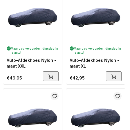
Maandag verzonden,
dinsdag
in
Maandag verzonden,
dinsdag
in
je auto!
je auto!
Auto-Afdekhoes Nylon -
Auto-Afdekhoes Nylon -
maat XXL
maat XL
Normale
€46,95
Normale
€42,95
prijs
prijs