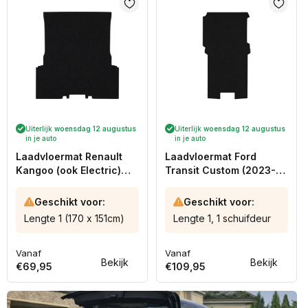
Uiterlijk
woensdag 12 augustus
Uiterlijk
woensdag 12 augustus
in je auto
in je auto
Laadvloermat Renault
Laadvloermat Ford
Kangoo (ook Electric)
Transit Custom (2023-
(2021-heden)
heden)
Geschikt voor:
Geschikt voor:
Lengte 1 (170 x 151cm)
Lengte 1, 1 schuifdeur
Vanaf
Vanaf
Normale
Normale
Bekijk
Bekijk
€69,95
€109,95
prijs
prijs