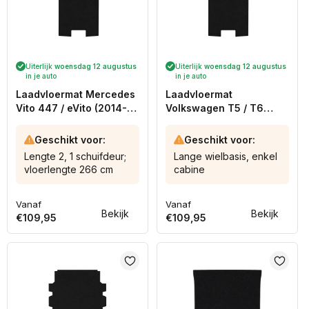
Uiterlijk
woensdag 12 augustus
Uiterlijk
woensdag 12 augustus
in je auto
in je auto
Laadvloermat Mercedes
Laadvloermat
Vito 447 / eVito (2014-
Volkswagen T5 / T6
heden)
(2003-2024)
Geschikt voor:
Geschikt voor:
Lengte 2, 1 schuifdeur;
Lange wielbasis, enkel
vloerlengte 266 cm
cabine
Vanaf
Vanaf
Normale
Normale
Bekijk
Bekijk
€109,95
€109,95
prijs
prijs