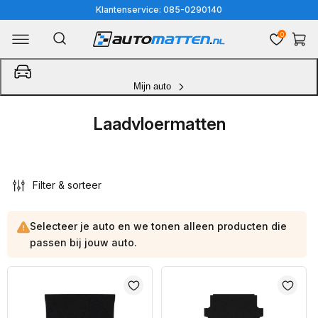
Meteen
Klantenservice: 085-0290140
naar
0
Winkelwa
de
content
Mijn auto
Laadvloermatten
Filter & sorteer
Selecteer je auto en we tonen alleen producten die
passen bij jouw auto.