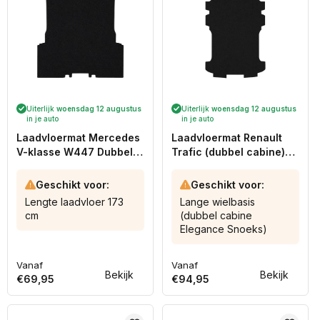
Uiterlijk
woensdag 12 augustus
Uiterlijk
woensdag 12 augustus
in je auto
in je auto
Laadvloermat Mercedes
Laadvloermat Renault
V-klasse W447 Dubbel
Trafic (dubbel cabine)
Cabine (2014-heden)
(2014-heden)
Geschikt voor:
Geschikt voor:
Lengte laadvloer 173
Lange wielbasis
cm
(dubbel cabine
Elegance Snoeks)
Vanaf
Vanaf
Normale
Normale
Bekijk
Bekijk
€69,95
€94,95
prijs
prijs