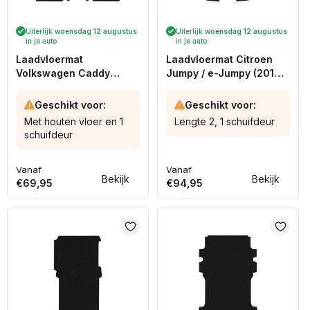
Uiterlijk
woensdag 12 augustus
Uiterlijk
woensdag 12 augustus
in je auto
in je auto
Laadvloermat
Laadvloermat Citroen
Volkswagen Caddy
Jumpy / e-Jumpy (2016-
(2020-heden)
heden)
Geschikt voor:
Geschikt voor:
Met houten vloer en 1
Lengte 2, 1 schuifdeur
schuifdeur
Vanaf
Vanaf
Normale
Normale
Bekijk
Bekijk
€69,95
€94,95
prijs
prijs