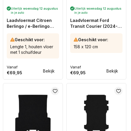
Uiterlijk
woensdag 12 augustus
Uiterlijk
woensdag 12 augustus
in je auto
in je auto
Laadvloermat Citroen
Laadvloermat Ford
Berlingo / e-Berlingo
Transit Courier (2024-
(2018-heden)
heden)
Geschikt voor:
Geschikt voor:
Lengte 1, houten vloer
158 x 120 cm
met 1 schuifdeur
Vanaf
Vanaf
Normale
Normale
Bekijk
Bekijk
€69,95
€69,95
prijs
prijs