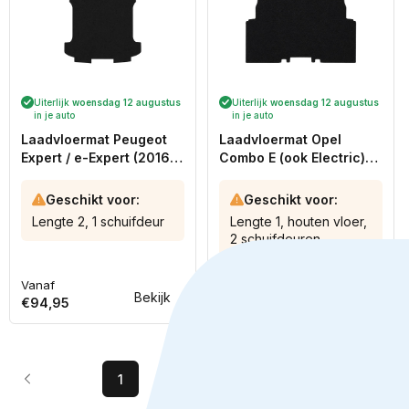
Uiterlijk
woensdag 12 augustus
Uiterlijk
woensdag 12 augustus
in je auto
in je auto
Laadvloermat Peugeot
Laadvloermat Opel
Expert / e-Expert (2016-
Combo E (ook Electric)
heden)
(2018-heden)
Geschikt voor:
Geschikt voor:
Lengte 2, 1 schuifdeur
Lengte 1, houten vloer,
2 schuifdeuren.
Vanaf
Vanaf
Normale
Normale
Bekijk
Bekijk
€94,95
€69,95
prijs
prijs
1
2
3
…
23