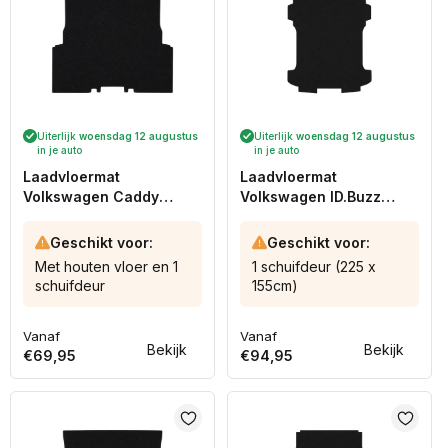
Uiterlijk
woensdag 12 augustus
Uiterlijk
woensdag 12 augustus
in je auto
in je auto
Laadvloermat
Laadvloermat
Volkswagen Caddy
Volkswagen ID.Buzz
(2004-2020)
Cargo (2022-heden)
Geschikt voor:
Geschikt voor:
Met houten vloer en 1
1 schuifdeur (225 x
schuifdeur
155cm)
Vanaf
Vanaf
Normale
Normale
Bekijk
Bekijk
€69,95
€94,95
prijs
prijs