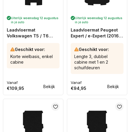
Uiterlijk
woensdag 12 augustus
Uiterlijk
woensdag 12 augustus
in je auto
in je auto
Laadvloermat
Laadvloermat Peugeot
Volkswagen T5 / T6
Expert / e-Expert (2016-
(2003-2024)
heden)
Geschikt voor:
Geschikt voor:
Korte wielbasis, enkel
Lengte 3, dubbel
cabine
cabine met 1 en 2
schuifdeuren
Vanaf
Vanaf
Normale
Normale
Bekijk
Bekijk
€109,95
€94,95
prijs
prijs