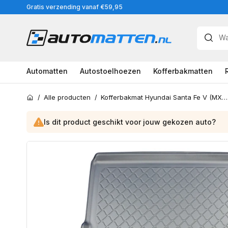
Meteen
Gratis verzending vanaf €59,95
naar
de
content
Automatten
Autostoelhoezen
Kofferbakmatten
/
Alle producten
/
Kofferbakmat Hyundai Santa Fe V (MX5) 5-zits 2024-heden - Guardliner
Home
Is dit product geschikt voor jouw
gekozen
auto?
Ga
direct
naar
productinformatie