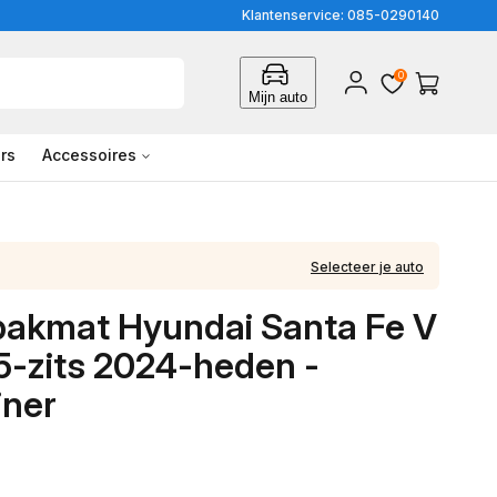
Klantenservice: 085-0290140
0
Inloggen
Winkelwagen
Mijn auto
rs
Accessoires
Selecteer je auto
bakmat Hyundai Santa Fe V
5-zits 2024-heden -
iner