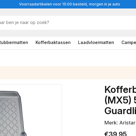
Voorraadartikelen voor 15:00 besteld, morgen in je auto
Rubbermatten
Kofferbaktassen
Laadvloermatten
Campe
Koffer
(MX5) 
Guardl
Merk: Aristar
Normale
€39,95