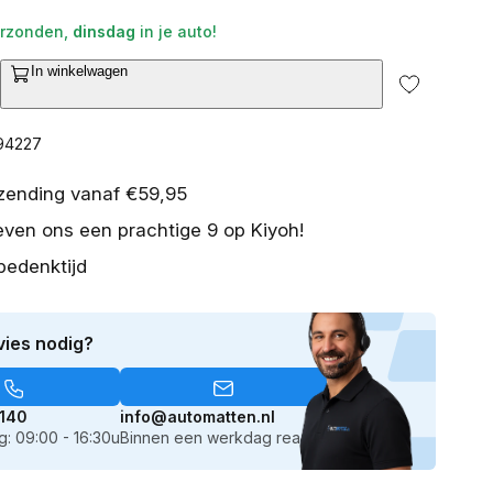
rzonden,
dinsdag
in je auto!
2
van
In winkelwagen
media
openen
ntal
in
erhogen
galerieweergave
or
194227
at
offerbakmat
yundai
rzending vanaf €59,95
anta
even ons een prachtige 9 op Kiyoh!
e
bedenktijd
MX5)
ts
vies nodig?
024-
eden
ardliner
140
info@automatten.nl
: 09:00 - 16:30u
Binnen een werkdag reactie