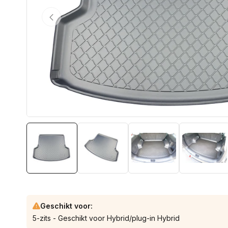
van
1
/
6
1
van
media
openen
in
galerieweergave
Geschikt voor:
5-zits - Geschikt voor Hybrid/plug-in Hybrid