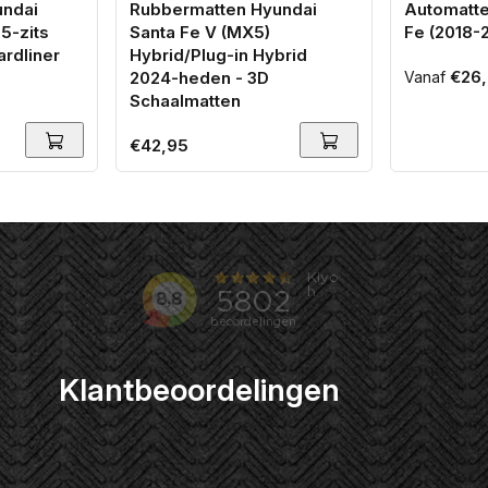
undai
Rubbermatten Hyundai
Automatte
5-zits
Santa Fe V (MX5)
Fe (2018-
rdliner
Hybrid/Plug-in Hybrid
Normale
€26,
2024-heden - 3D
Vanaf
Schaalmatten
prijs
Normale
€42,95
prijs
Klantbeoordelingen