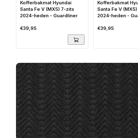
Kofferbakmat Hyundai
Kofferbakmat Hy
Santa Fe V (MX5) 7-zits
Santa Fe V (MX5) 
2024-heden - Guardliner
2024-heden - Gua
Normale
€39,95
Normale
€39,95
prijs
prijs