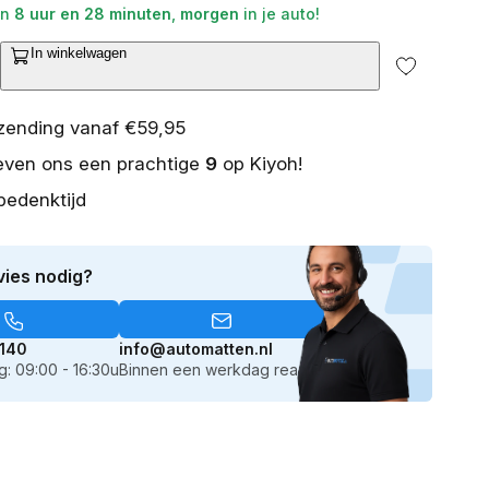
en
8 uur en 28 minuten
,
morgen
in je auto!
2
van
In winkelwagen
media
ntal
openen
erhogen
in
galerieweergave
or
rzending vanaf €59,95
SB
even ons een prachtige
9
op Kiyoh!
ellader
UO
bedenktijd
SB-
vies nodig?
ort
140
info@automatten.nl
: 09:00 - 16:30u
Binnen een werkdag reactie
SB
ort
2/24v)
arbon