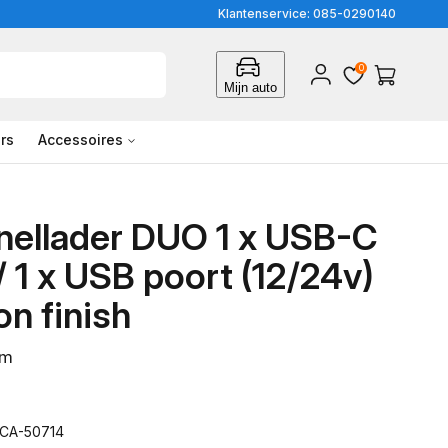
Klantenservice: 085-0290140
0
Inloggen
Winkelwagen
Mijn auto
rs
Accessoires
nellader DUO 1 x USB-C
/ 1 x USB poort (12/24v)
on finish
em
ACA-50714