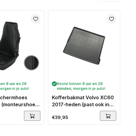
nnen
8 uur en 28
Bestel binnen
8 uur en 28
B
orgen
in je auto!
minuten
,
morgen
in je auto!
m
eschermhoes
Kofferbakmat Volvo XC60
Aut
(monteurshoes)
2017-heden (past ook in
Voo
voor een
Plug-in hybrid) - Guardliner
Normale
€39,95
Nor
€34
 (monteurshoes)
prijs
prij