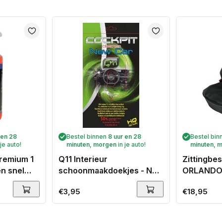
 en 28
Bestel binnen
8 uur en 28
Bestel bi
 je auto!
minuten
,
morgen
in je auto!
minuten
,
m
premium 1
Q11 Interieur
Zittingb
en snel
schoonmaakdoekjes - New
ORLANDO 
car
van SKAI 
Normale
€3,95
Normale
€18,95
voorstoel
prijs
prijs
- Zwart