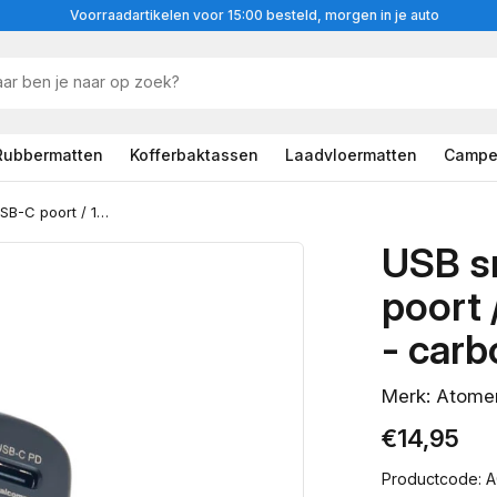
Voorraadartikelen voor 15:00 besteld, morgen in je auto
Rubbermatten
Kofferbaktassen
Laadvloermatten
Campe
USB snellader DUO 1 x USB-C poort / 1 x USB poort (12/24v) - carbon finish
USB s
poort 
- carb
Merk: Atom
Normale
€14,95
prijs
Productcode: 