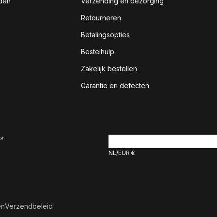
den
Verzending en bezorging
Retourneren
Betalingsopties
Bestelhulp
Zakelijk bestellen
Garantie en defecten
NL
EUR €
en
Verzendbeleid