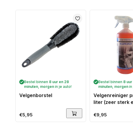
Bestel binnen
8 uur en 28
Bestel binnen
8 uur
minuten
,
morgen
in je auto!
minuten
,
morgen
in
Velgenborstel
Velgenreiniger 
liter (zeer sterk 
werkend)
Normale
€5,95
Normale
€9,95
prijs
prijs