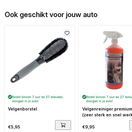
Ook geschikt voor jouw auto
Bestel binnen
7 uur en 27 minuten
,
Bestel binnen
7 uur en 27 minu
morgen
in je auto!
morgen
in je auto!
Velgenborstel
Velgenreiniger premium 
(zeer sterk en snel wer
Normale
€5,95
Normale
€9,95