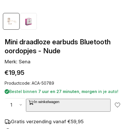
Mini draadloze earbuds Bluetooth
oordopjes - Nude
Merk: Sena
Normale
€19,95
prijs
Productcode: ACA-50789
Bestel binnen
7 uur en 27 minuten
,
morgen
in je auto!
Aantal
In winkelwagen
Gratis verzending vanaf €59,95