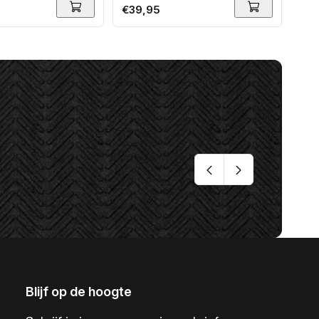
Normale
€39,95
Nor
€34
 (monteurshoes)
prijs
prij
Blijf op de hoogte