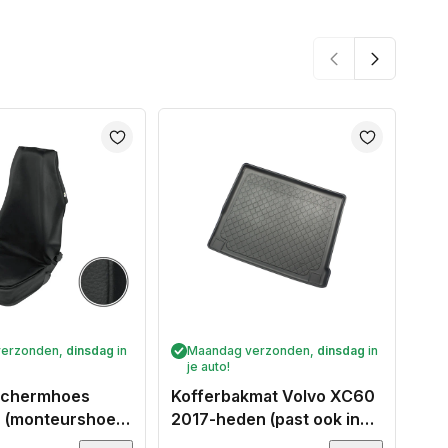
verzonden,
dinsdag
in
Maandag verzonden,
dinsdag
in
M
je auto!
je
eschermhoes
Kofferbakmat Volvo XC60
Aut
(monteurshoes)
2017-heden (past ook in
Voo
voor een
Plug-in hybrid) - Guardliner