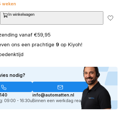
 5 weken
2
van
In winkelwagen
media
ntal
openen
erhogen
in
galerieweergave
or
rzending vanaf €59,95
tuurhoes
even ons een prachtige
9
op Kiyoh!
ort
bedenktijd
g
eekleurig
nstleer
art
vies nodig?
n
eige
140
info@automatten.nl
: 09:00 - 16:30u
Binnen een werkdag reactie