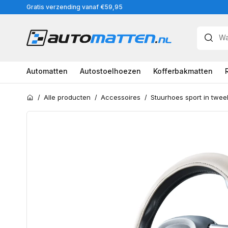
Meteen
Gratis verzending vanaf €59,95
naar
de
content
Automatten
Autostoelhoezen
Kofferbakmatten
/
Alle producten
/
Accessoires
/
Home
Ga
direct
naar
productinformatie