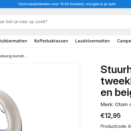
Voorraadartikelen voor 15:00 besteld, morgen in je auto
Rubbermatten
Kofferbaktassen
Laadvloermatten
Campe
Stuurhoes sport in tweekleurig kunstleer zwart en beige
Stuurh
tweekl
en be
Merk: Otom 
Normale
€12,95
prijs
Productcode: 