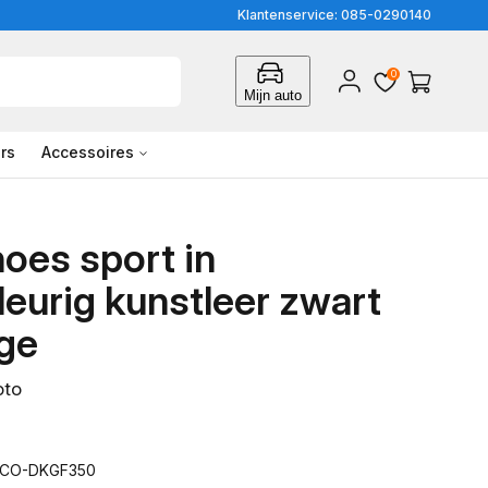
Klantenservice: 085-0290140
0
Inloggen
Winkelwagen
Mijn auto
rs
Accessoires
oes sport in
eurig kunstleer zwart
ige
oto
ACO-DKGF350