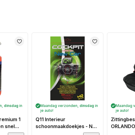
n,
dinsdag
in
Maandag verzonden,
dinsdag
in
Maandag 
je auto!
je auto!
premium 1
Q11 Interieur
Zittingb
en snel
schoonmaakdoekjes - New
ORLANDO 
car
van SKAI 