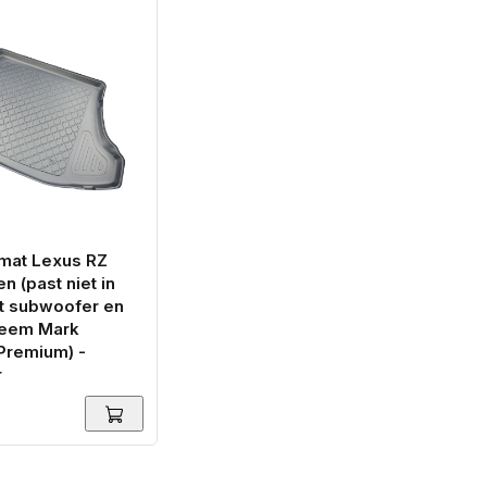
mat Lexus RZ
 (past niet in
t subwoofer en
teem Mark
Premium) -
r