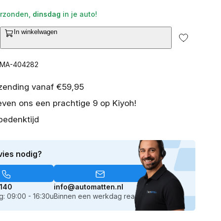
rzonden,
dinsdag
in je auto!
2
In winkelwagen
van
ntal
media
erhogen
openen
in
or
RMA-404282
galerieweergave
ten
ubbermatten
exus
rzending vanaf €59,95
Z
even ons een prachtige 9 op Kiyoh!
50e
lectric)
bedenktijd
023-
eden
vies nodig?
D
ten
chaalmatten
140
info@automatten.nl
: 09:00 - 16:30u
Binnen een werkdag reactie