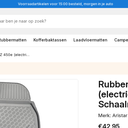
Voorraadartikelen voor 15:00 besteld, morgen in je auto
Rubbermatten
Kofferbaktassen
Laadvloermatten
Campe
Rubbermatten Lexus RZ 450e (electric) 2023-heden - 3D Schaalmatten
Rubber
(elect
Schaal
Merk: Aristar
Normale
€42,95