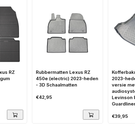
xus RZ
Rubbermatten Lexus RZ
Kofferbak
ogum
450e (electric) 2023-heden
2023-heden
- 3D Schaalmatten
versie me
audiosys
Normale
€42,95
Levinson 
prijs
Guardline
Normale
€39,95
prijs