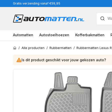
Meteen
Gratis verzending vanaf €59,95
naar
de
content
Automatten
Autostoelhoezen
Kofferbakmatten
/
Alle producten
/
Rubbermatten
/
Home
Is dit product geschikt voor jouw
gekozen
auto?
Ga
direct
naar
productinformatie