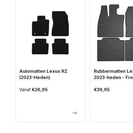
Automatten Lexus RZ
Rubbermatten Le
(2023-Heden)
2023-heden - Fr
Normale
€26,95
Normale
€39,95
Vanaf
prijs
prijs