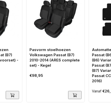
ezen
Pasvorm stoelhoezen
Automatt
t (B7)
Volkswagen Passat (B7)
Passat (B6
voorset) -
2010-2014 (ARES complete
(B6) Varia
set) - Kegel
Passat (B7
(B7) Varia
Normale
€98,95
Passat CC
prijs
2016)
Normale
€26,
Vanaf
prijs