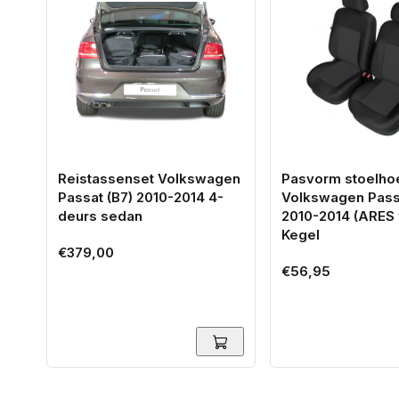
Reistassenset Volkswagen
Pasvorm stoelho
Passat (B7) 2010-2014 4-
Volkswagen Passa
deurs sedan
2010-2014 (ARES 
Kegel
Normale
€379,00
Normale
€56,95
prijs
prijs