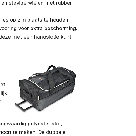
ng en stevige wielen met rubber
les op zijn plaats te houden.
 voering voor extra bescherming.
 deze met een hangslotje kunt
set
ijk
g.
ogwaardig polyester stof,
choon te maken. De dubbele