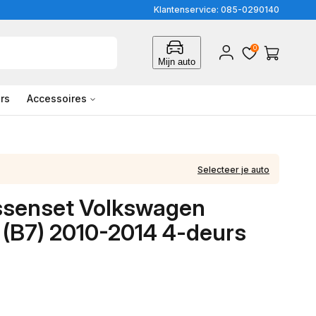
Klantenservice: 085-0290140
0
Inloggen
Winkelwagen
Mijn auto
rs
Accessoires
Selecteer je auto
ssenset Volkswagen
 (B7) 2010-2014 4-deurs