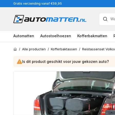
Meteen
Gratis verzending vanaf €59,95
naar
de
content
Automatten
Autostoelhoezen
Kofferbakmatten
/
Alle producten
/
Kofferbaktassen
/
Home
Is dit product geschikt voor jouw
gekozen
auto?
Ga
direct
naar
productinformatie