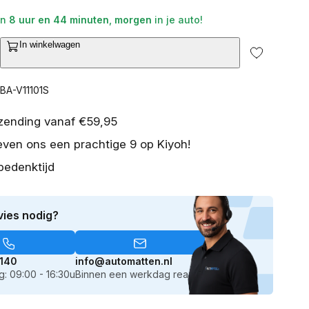
en
8 uur en 44 minuten
,
morgen
in je auto!
2
In winkelwagen
van
ntal
media
erhogen
openen
in
or
BA-V11101S
galerieweergave
set
istassenset
n
olkswagen
rzending vanaf €59,95
assat
even ons een prachtige 9 op Kiyoh!
7)
010-
bedenktijd
014
eurs
vies nodig?
edan
140
info@automatten.nl
: 09:00 - 16:30u
Binnen een werkdag reactie