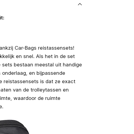
t:
nkzij Car-Bags reistassensets!
lijk en snel. Als het in de set
e sets bestaan meestal uit handige
s onderlaag, en bijpassende
e reistassensets is dat ze exact
aten van de trolleytassen en
uimte, waardoor de ruimte
e.