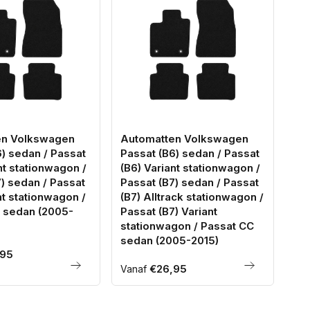
en Volkswagen
Automatten Volkswagen
Ko
) sedan / Passat
Passat (B6) sedan / Passat
Pas
nt stationwagon /
(B6) Variant stationwagon /
20
) sedan / Passat
Passat (B7) sedan / Passat
No
€3
nt stationwagon /
(B7) Alltrack stationwagon /
 sedan (2005-
Passat (B7) Variant
pri
stationwagon / Passat CC
sedan (2005-2015)
95
Normale
€26,95
Vanaf
prijs