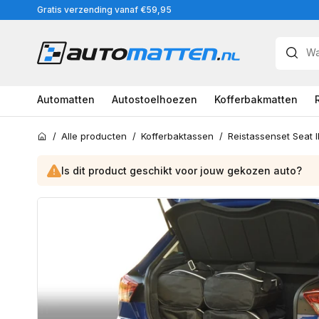
Meteen
Gratis verzending vanaf €59,95
naar
de
content
Automatten
Autostoelhoezen
Kofferbakmatten
/
Alle producten
/
Kofferbaktassen
/
Home
Is dit product geschikt voor jouw
gekozen
auto?
Ga
direct
naar
productinformatie