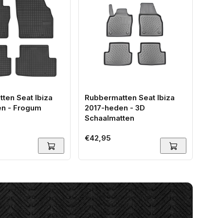
ten Seat Ibiza
Rubbermatten Seat Ibiza
Ru
n - Frogum
2017-heden - 3D
20
Schaalmatten
Pr
Normale
€42,95
No
€4
prijs
pri