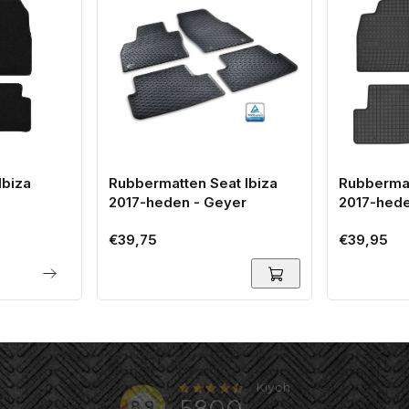
Ibiza
Rubbermatten Seat Ibiza
Rubbermat
2017-heden - Geyer
2017-hede
Normale
€39,75
Normale
€39,95
prijs
prijs