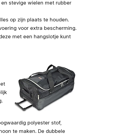
ng en stevige wielen met rubber
les op zijn plaats te houden.
 voering voor extra bescherming.
 deze met een hangslotje kunt
set
ijk
g.
ogwaardig polyester stof,
choon te maken. De dubbele