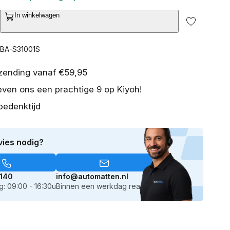
In winkelwagen
ntal
2
erhogen
van
or
media
CBA-S31001S
openen
set
istassenset
in
eat
galerieweergave
rzending vanaf €59,95
iza
even ons een prachtige 9 op Kiyoh!
F)
017-
bedenktijd
eden
eurs
vies nodig?
atchback
140
info@automatten.nl
: 09:00 - 16:30u
Binnen een werkdag reactie