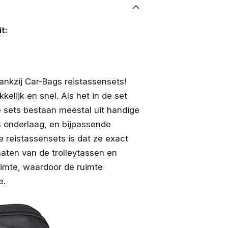
t:
nkzij Car-Bags reistassensets!
lijk en snel. Als het in de set
e sets bestaan meestal uit handige
s onderlaag, en bijpassende
e reistassensets is dat ze exact
aten van de trolleytassen en
uimte, waardoor de ruimte
e.