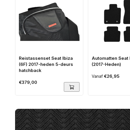
Reistassenset Seat Ibiza
Automatten Seat 
(6F) 2017-heden 5-deurs
(2017-Heden)
hatchback
Normale
€26,95
Vanaf
Normale
€379,00
prijs
prijs