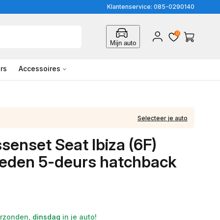
Klantenservice: 085-0290140
0
Inloggen
Winkelwagen
Mijn auto
rs
Accessoires
Selecteer je auto
senset Seat Ibiza (6F)
eden 5-deurs hatchback
rzonden,
dinsdag
in je auto!