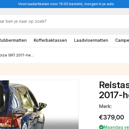
Voorraadartikelen voor 15:00 besteld, morgen in je auto
Rubbermatten
Kofferbaktassen
Laadvloermatten
Campe
Reistassenset Seat Ibiza (6F) 2017-heden 5-deurs hatchback
Reistas
2017-h
Merk:
Normale
€379,00
prijs
Maandag ve