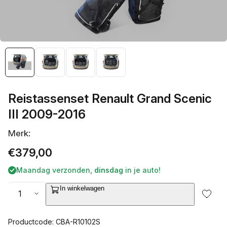
galerieweergave
Reistassenset Renault Grand Scenic
III 2009-2016
Merk:
Normale
€379,00
prijs
Maandag verzonden,
dinsdag
in je auto!
Aantal
In winkelwagen
Productcode: CBA-R10102S