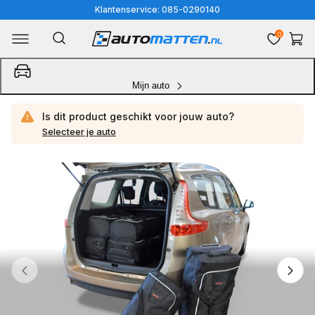
Meteen
Klantenservice: 085-0290140
naar
0
Winkelwa
de
content
Mijn auto
Is dit product geschikt voor jouw
auto?
Selecteer je auto
Ga
direct
naar
productinformatie
van
1
/
4
1
van
media
openen
in