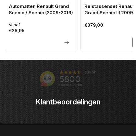
Automatten Renault Grand
Reistassenset Renault
Scenic / Scenic (2009-2016)
Grand Scenic III 2009
Vanaf
Normale
Normale
€379,00
€26,95
prijs
prijs
Klantbeoordelingen