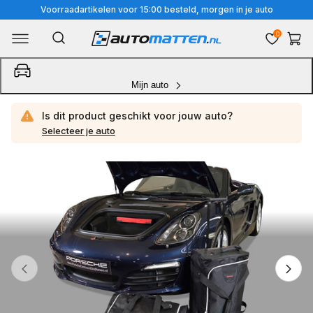
Meteen
Voorraadartikelen voor 15:00 besteld, morgen in je auto
naar
0
Winkelwa
de
content
Mijn auto
Is dit product geschikt voor jouw
auto?
Selecteer je auto
Ga
direct
naar
productinformatie
van
1
/
3
1
van
media
openen
in