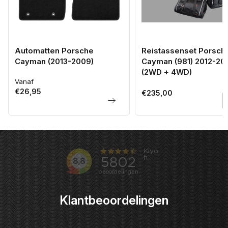
Automatten Porsche
Reistassenset Porsch
Cayman (2013-2009)
Cayman (981) 2012-20
(2WD + 4WD)
Vanaf
Normale
€26,95
prijs
Normale
€235,00
prijs
Klantbeoordelingen