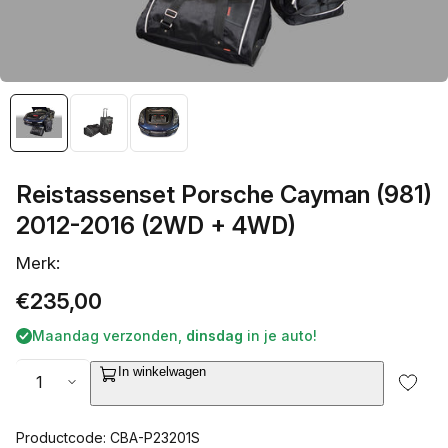
galerieweergave
Reistassenset Porsche Cayman (981)
2012-2016 (2WD + 4WD)
Merk:
Normale
€235,00
prijs
Maandag verzonden,
dinsdag
in je auto!
Aantal
In winkelwagen
Productcode: CBA-P23201S