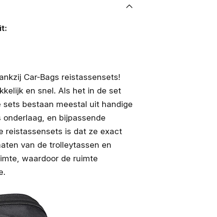
t:
nkzij Car-Bags reistassensets!
lijk en snel. Als het in de set
e sets bestaan meestal uit handige
s onderlaag, en bijpassende
e reistassensets is dat ze exact
aten van de trolleytassen en
uimte, waardoor de ruimte
e.