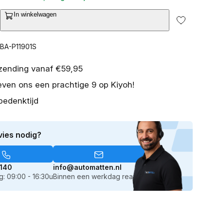
In winkelwagen
ntal
2
erhogen
van
or
media
CBA-P11901S
openen
set
istassenset
in
eugeot
galerieweergave
rzending vanaf €59,95
08
even ons een prachtige 9 op Kiyoh!
019-
bedenktijd
eden
eurs
vies nodig?
atchback
140
info@automatten.nl
: 09:00 - 16:30u
Binnen een werkdag reactie