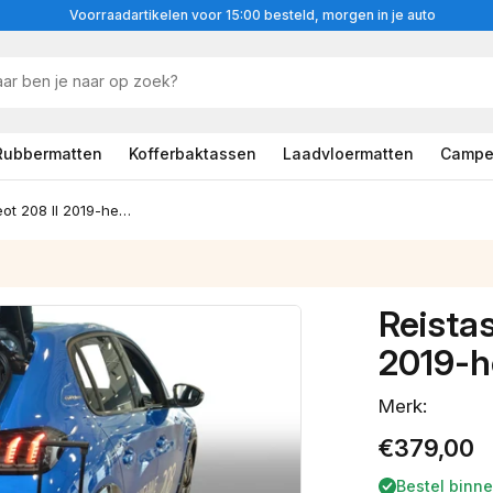
Voorraadartikelen voor 15:00 besteld, morgen in je auto
Rubbermatten
Kofferbaktassen
Laadvloermatten
Campe
Reistassenset Peugeot 208 II 2019-heden 5-deurs hatchback
Reista
2019-h
Merk:
Normale
€379,00
prijs
Bestel binn