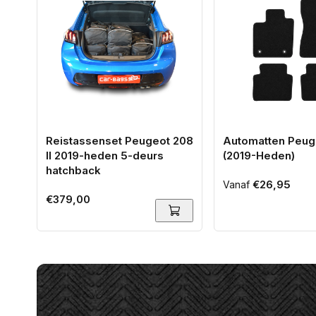
Reistassenset Peugeot 208
Automatten Peug
II 2019-heden 5-deurs
(2019-Heden)
hatchback
Normale
€26,95
Vanaf
Normale
€379,00
prijs
prijs