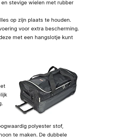
ng en stevige wielen met rubber
les op zijn plaats te houden.
 voering voor extra bescherming.
 deze met een hangslotje kunt
set
ijk
g.
ogwaardig polyester stof,
choon te maken. De dubbele