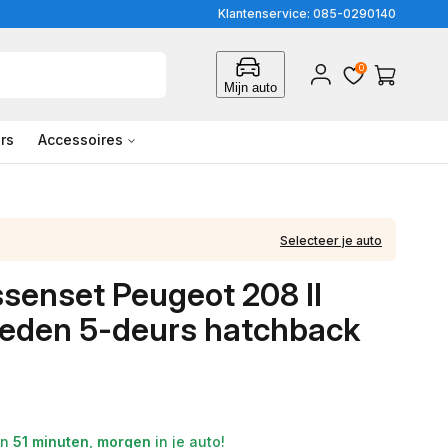
Klantenservice: 085-0290140
0
Inloggen
Winkelwagen
Mijn auto
rs
Accessoires
Selecteer je auto
ssenset Peugeot 208 II
eden 5-deurs hatchback
en
51 minuten
,
morgen
in je auto!