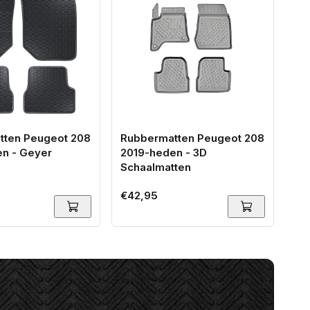
tten Peugeot 208
Rubbermatten Peugeot 208
Ko
n - Geyer
2019-heden - 3D
/ 
Schaalmatten
Gu
Normale
€42,95
No
€3
prijs
pri