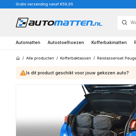
Meteen
Gratis verzending vanaf €59,95
naar
de
content
Automatten
Autostoelhoezen
Kofferbakmatten
/
Alle producten
/
Kofferbaktassen
/
Home
Is dit product geschikt voor jouw
gekozen
auto?
Ga
direct
naar
productinformatie