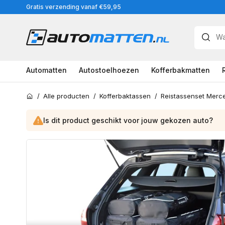
Meteen
Gratis verzending vanaf €59,95
naar
de
content
Automatten
Autostoelhoezen
Kofferbakmatten
/
Alle producten
/
Kofferbaktassen
/
Home
Is dit product geschikt voor jouw
gekozen
auto?
Ga
direct
naar
productinformatie