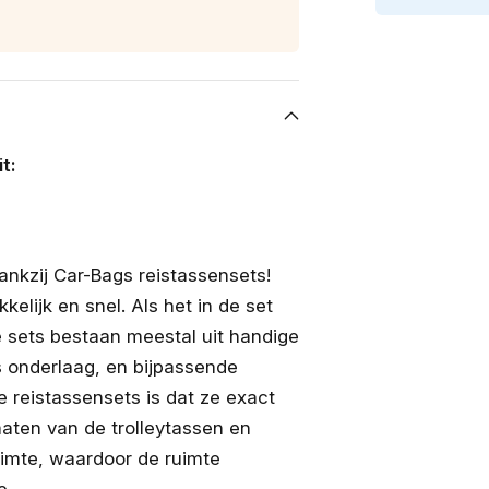
Hybrid.
Hy
Niet
Ni
voor
vo
facelift)
fa
t:
nkzij Car-Bags reistassensets!
lijk en snel. Als het in de set
e sets bestaan meestal uit handige
s onderlaag, en bijpassende
e reistassensets is dat ze exact
aten van de trolleytassen en
uimte, waardoor de ruimte