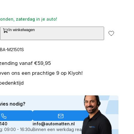
2
zonden,
zaterdag
in je auto!
van
media
In winkelwagen
openen
ntal
in
galerieweergave
erhogen
or
CBA-M21501S
set
istassenset
ercedes
rzending vanaf €59,95
-
even ons een prachtige 9 op Kiyoh!
lasse
tate
bedenktijd
S205)
015-
019
vies nodig?
agon
lleen
or
ug-
140
info@automatten.nl
: 09:00 - 16:30u
Binnen een werkdag reactie