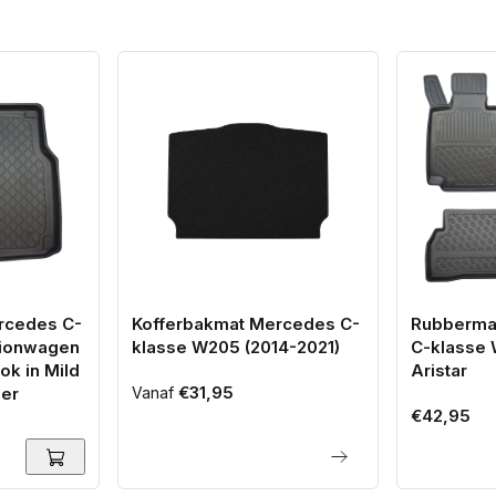
rcedes C-
Kofferbakmat Mercedes C-
Rubberma
tionwagen
klasse W205 (2014-2021)
C-klasse 
ok in Mild
Aristar
Normale
€31,95
ner
Vanaf
Normale
€42,95
prijs
prijs