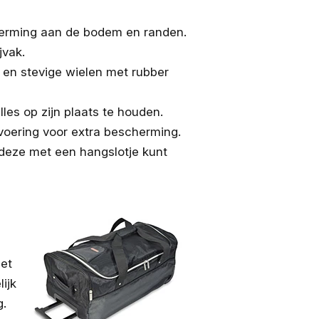
cherming aan de bodem en randen.
jvak.
ng en stevige wielen met rubber
les op zijn plaats te houden.
 voering voor extra bescherming.
 deze met een hangslotje kunt
set
ijk
g.