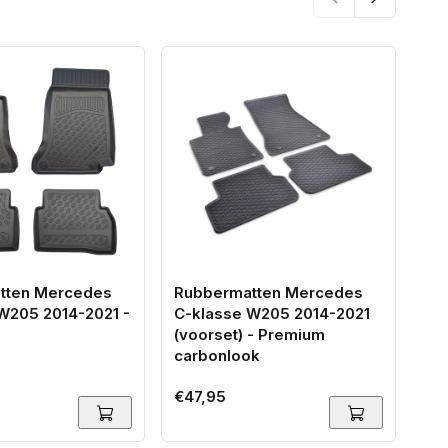
tten Mercedes
Rubbermatten Mercedes
Au
W205 2014-2021 -
C-klasse W205 2014-2021
kl
(voorset) - Premium
kl
carbonlook
kl
(2
Normale
€47,95
No
prijs
Van
pri