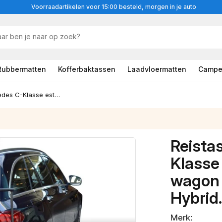
Voorraadartikelen voor 15:00 besteld, morgen in je auto
Rubbermatten
Kofferbaktassen
Laadvloermatten
Campe
Reistassenset Mercedes C-Klasse estate (S205) 2015-2019 wagon (Alleen voor Plug-In Hybrid. Niet voor facelift)
Reista
Klasse
wagon 
Hybrid.
Merk: