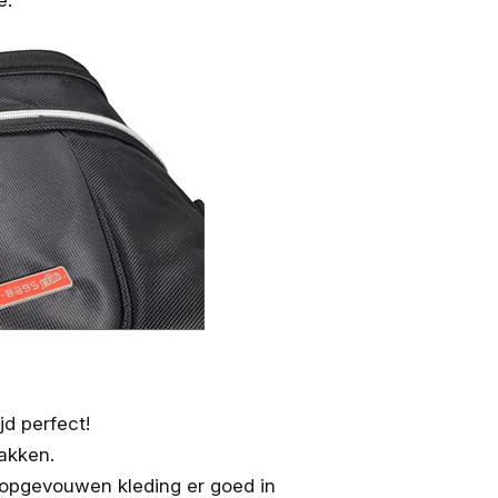
e.
d perfect!
akken.
 opgevouwen kleding er goed in