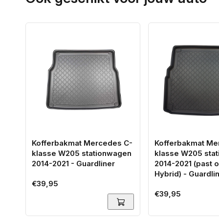
Kofferbakmat Mercedes C-
Kofferbakmat Me
klasse W205 stationwagen
klasse W205 sta
2014-2021 - Guardliner
2014-2021 (past o
Hybrid) - Guardli
Normale
€39,95
Normale
€39,95
prijs
prijs