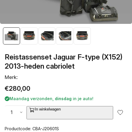
galerieweergave
Reistassenset Jaguar F-type (X152)
2013-heden cabriolet
Merk:
Normale
€280,00
prijs
Maandag verzonden,
dinsdag
in je auto!
Aantal
In winkelwagen
Productcode: CBA-J20601S