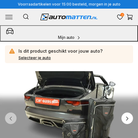
Meteen
Voorraadartikelen voor 15:00 besteld, morgen in je auto
naar
0
Winkelwa
de
content
Mijn auto
Is dit product geschikt voor jouw
auto?
Selecteer je auto
Ga
direct
naar
productinformatie
van
1
/
5
1
van
media
openen
in