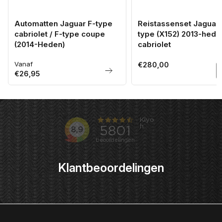
Automatten Jaguar F-type
Reistassenset Jaguar 
cabriolet / F-type coupe
type (X152) 2013-hede
(2014-Heden)
cabriolet
Vanaf
Normale
Normale
€280,00
€26,95
prijs
prijs
Klantbeoordelingen