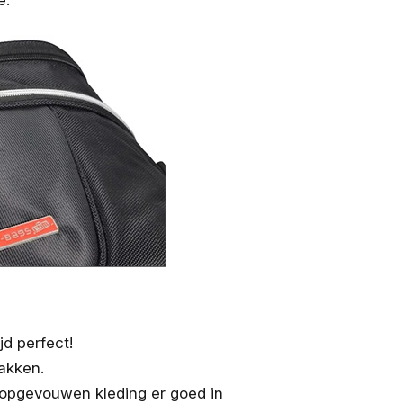
e.
d perfect!
akken.
 opgevouwen kleding er goed in