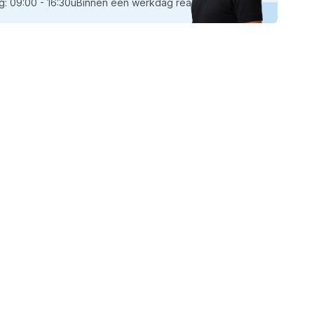
ug-
: 09:00 - 16:30u
Binnen een werkdag reactie
brid.
et
or
brid)