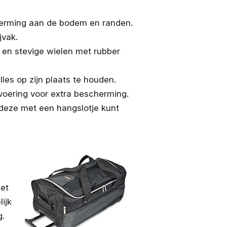
cherming aan de bodem en randen.
jvak.
ng en stevige wielen met rubber
les op zijn plaats te houden.
 voering voor extra bescherming.
 deze met een hangslotje kunt
set
ijk
g.