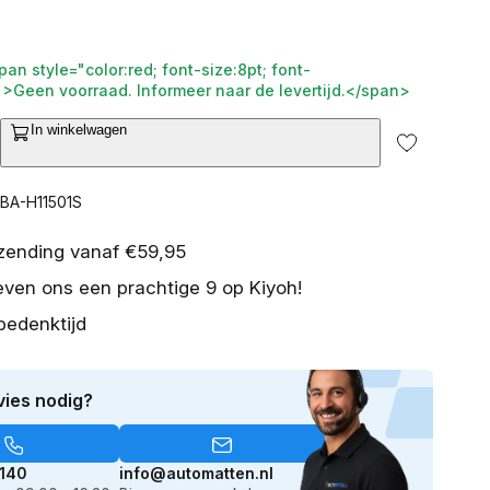
2
pan style="color:red; font-size:8pt; font-
van
">Geen voorraad. Informeer naar de levertijd.</span>
media
openen
In winkelwagen
in
galerieweergave
ntal
erhogen
or
CBA-H11501S
set
istassenset
yundai
rzending vanaf €59,95
niq
even ons een prachtige 9 op Kiyoh!
016-
022
bedenktijd
oor
atchback
vies nodig?
lleen
or
ectric
n
140
info@automatten.nl