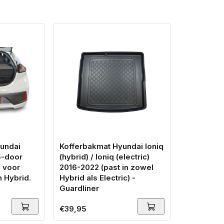
undai
Kofferbakmat Hyundai Ioniq
5-door
(hybrid) / Ioniq (electric)
n voor
2016-2022 (past in zowel
n Hybrid.
Hybrid als Electric) -
Guardliner
Normale
€39,95
prijs