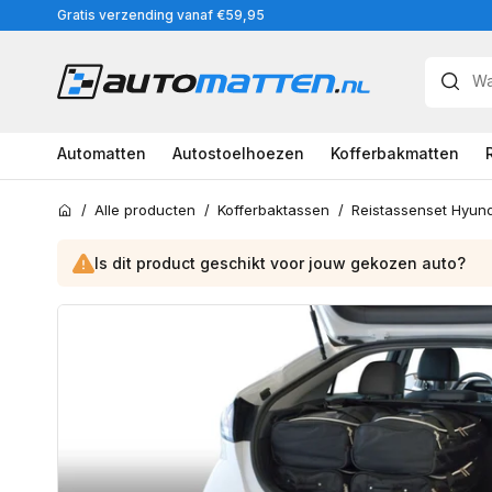
Meteen
Gratis verzending vanaf €59,95
naar
de
content
Automatten
Autostoelhoezen
Kofferbakmatten
/
Alle producten
/
Kofferbaktassen
/
Home
Is dit product geschikt voor jouw
gekozen
auto?
Ga
direct
naar
productinformatie