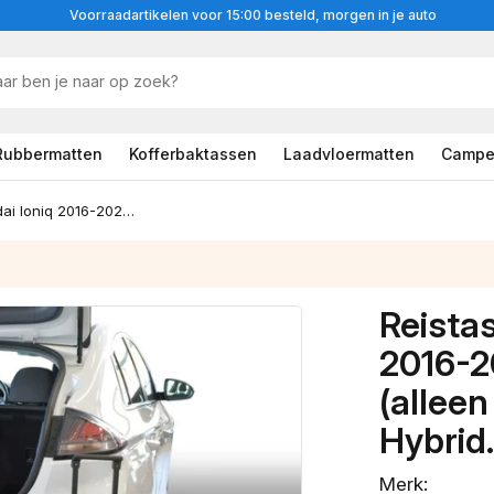
Voorraadartikelen voor 15:00 besteld, morgen in je auto
Rubbermatten
Kofferbaktassen
Laadvloermatten
Campe
Reistassenset Hyundai Ioniq 2016-2022 5-door hatchback (alleen voor Electric en Plug-in Hybrid. Niet voor Hybrid)
Reista
2016-2
(alleen
Hybrid.
Merk: