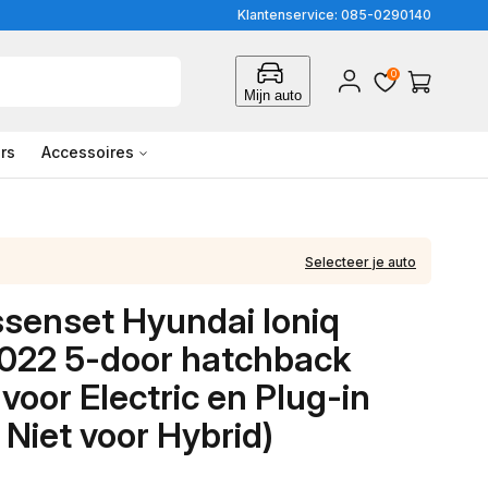
Klantenservice: 085-0290140
0
Inloggen
Winkelwagen
Mijn auto
rs
Accessoires
Selecteer je auto
ssenset Hyundai Ioniq
022 5-door hatchback
 voor Electric en Plug-in
 Niet voor Hybrid)