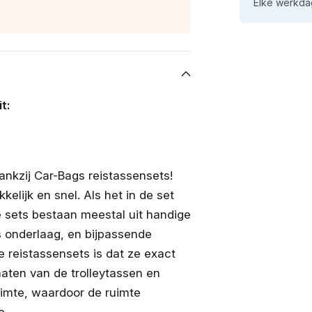
Plug-
Pl
Elke werkdag
in
in
Hybrid.
Hy
Niet
Ni
voor
vo
Hybrid)
Hy
t:
nkzij Car-Bags reistassensets!
lijk en snel. Als het in de set
e sets bestaan meestal uit handige
s onderlaag, en bijpassende
e reistassensets is dat ze exact
aten van de trolleytassen en
uimte, waardoor de ruimte