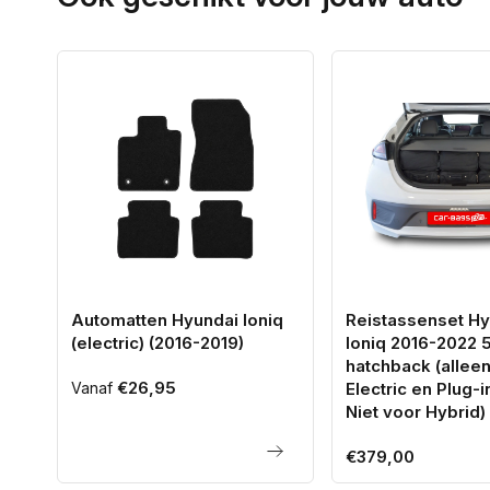
Automatten Hyundai Ioniq
Reistassenset Hy
(electric) (2016-2019)
Ioniq 2016-2022 
hatchback (allee
Normale
€26,95
Vanaf
Electric en Plug-i
prijs
Niet voor Hybrid)
Normale
€379,00
prijs