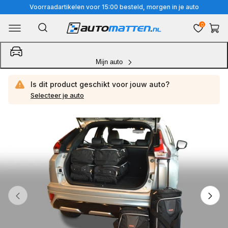
Meteen
Voorraadartikelen voor 15:00 besteld, morgen in je auto
naar
0
Winkelwa
de
content
Mijn auto
Is dit product geschikt voor jouw
auto?
Selecteer je auto
Ga
direct
naar
productinformatie
van
1
/
4
1
van
media
openen
in