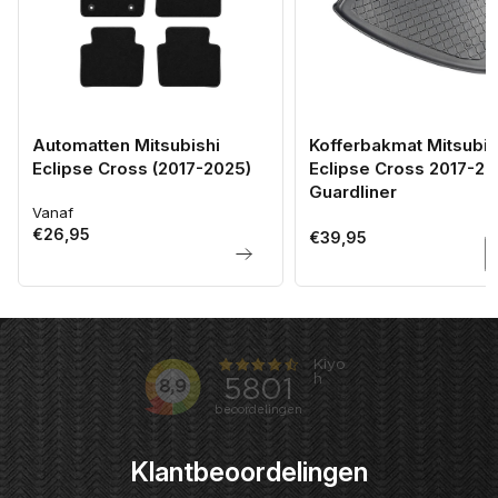
Automatten Mitsubishi
Kofferbakmat Mitsubis
Eclipse Cross (2017-2025)
Eclipse Cross 2017-20
Guardliner
Vanaf
Normale
€26,95
prijs
Normale
€39,95
prijs
Klantbeoordelingen