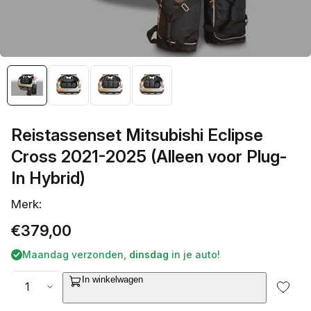
galerieweergave
Reistassenset Mitsubishi Eclipse
Cross 2021-2025 (Alleen voor Plug-
In Hybrid)
Merk:
Normale
€379,00
prijs
Maandag verzonden,
dinsdag
in je auto!
Aantal
In winkelwagen