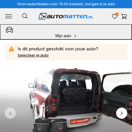
Meteen
Voorraadartikelen voor 15:00 besteld, morgen in je auto
naar
0
Winkelwa
de
content
Mijn auto
Is dit product geschikt voor jouw
auto?
Selecteer je auto
Ga
direct
naar
productinformatie
van
1
/
4
1
van
media
openen
in