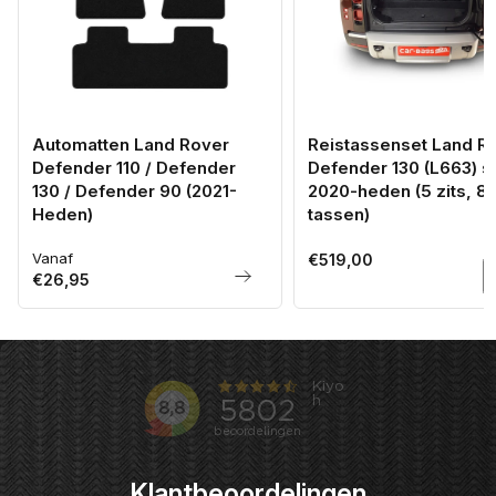
Automatten Land Rover
Reistassenset Land R
Defender 110 / Defender
Defender 130 (L663) s
130 / Defender 90 (2021-
2020-heden (5 zits, 8
Heden)
tassen)
Vanaf
Normale
Normale
€519,00
€26,95
prijs
prijs
Klantbeoordelingen