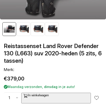
galerieweergave
Reistassenset Land Rover Defender
130 (L663) suv 2020-heden (5 zits, 6
tassen)
Merk:
Normale
€379,00
prijs
Maandag verzonden,
dinsdag
in je auto!
Aantal
In winkelwagen