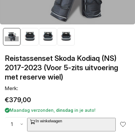
galerieweergave
Reistassenset Skoda Kodiaq (NS)
2017-2023 (Voor 5-zits uitvoering
met reserve wiel)
Merk:
Normale
€379,00
prijs
Maandag verzonden,
dinsdag
in je auto!
Aantal
In winkelwagen