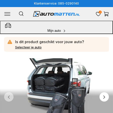
Meteen
Klantenservice: 085-0290140
naar
0
Winkelwa
de
content
Mijn auto
Is dit product geschikt voor jouw
auto?
Selecteer je auto
Ga
direct
naar
productinformatie
van
1
/
4
1
van
media
openen
in