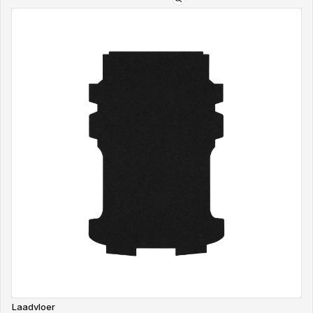
Type
mattenset:
V
Laadvloer