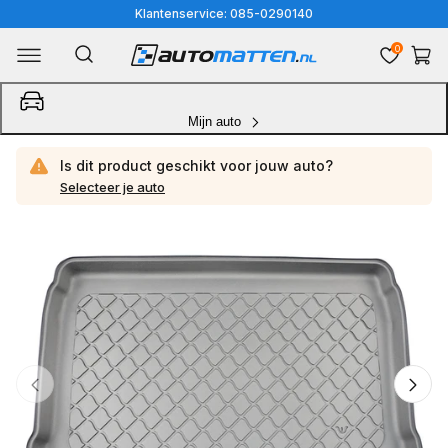
Meteen
Klantenservice: 085-0290140
naar
0
Winkelwa
de
content
Mijn auto
Is dit product geschikt voor jouw
auto?
Selecteer je auto
Ga
direct
naar
productinformatie
van
1
/
6
1
van
media
openen
in