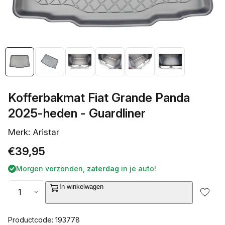
galerieweergave
Kofferbakmat Fiat Grande Panda
2025-heden - Guardliner
Merk: Aristar
Normale
€39,95
prijs
Morgen verzonden,
zaterdag
in je auto!
Aantal
In winkelwagen
Productcode: 193778