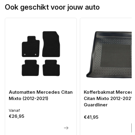
Ook geschikt voor jouw auto
Automatten Mercedes Citan
Kofferbakmat Merced
Mixto (2012-2021)
Citan Mixto 2012-2021 
Guardliner
Vanaf
Normale
€26,95
prijs
Normale
€41,95
prijs