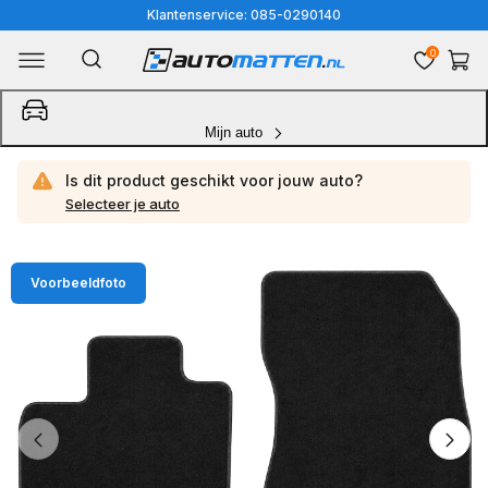
Meteen
Klantenservice: 085-0290140
naar
0
Winkelwa
de
content
Mijn auto
Is dit product geschikt voor jouw
auto?
Selecteer je auto
Ga
Voorbeeldfoto
direct
naar
productinformatie
van
1
/
4
1
van
media