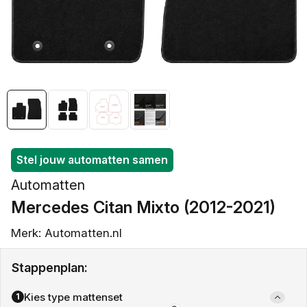
openen
in
galerieweergave
Stel jouw automatten samen
Automatten
Mercedes Citan Mixto (2012-2021)
Merk: Automatten.nl
Stappenplan:
Kies type mattenset
1