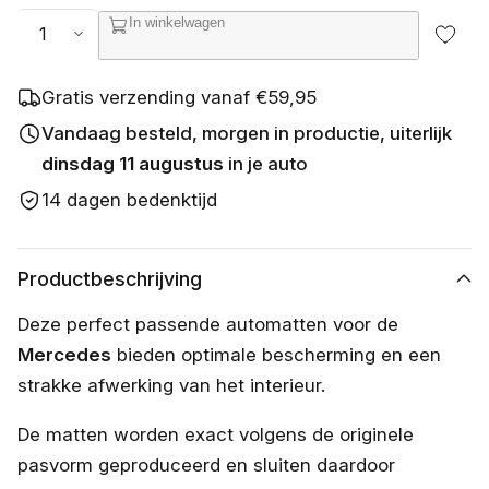
s
Aantal
In winkelwagen
c
h
i
k
Gratis verzending vanaf €59,95
b
a
Vandaag besteld, morgen in productie, uiterlijk
a
dinsdag 11 augustus
in je auto
r
14 dagen bedenktijd
Productbeschrijving
Deze perfect passende automatten voor de
Mercedes
bieden optimale bescherming en een
strakke afwerking van het interieur.
De matten worden exact volgens de originele
pasvorm geproduceerd en sluiten daardoor