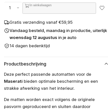
s
Aantal
In winkelwagen
c
h
i
k
Gratis verzending vanaf €59,95
b
a
Vandaag besteld, maandag in productie, uiterlijk
a
woensdag 12 augustus
in je auto
r
14 dagen bedenktijd
Productbeschrijving
Deze perfect passende automatten voor de
Maserati
bieden optimale bescherming en een
strakke afwerking van het interieur.
De matten worden exact volgens de originele
pasvorm geproduceerd en sluiten daardoor