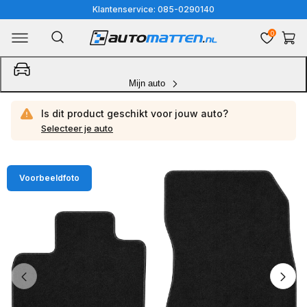
Meteen
Klantenservice: 085-0290140
naar
0
Winkelwa
de
content
Mijn auto
Is dit product geschikt voor jouw
auto?
Selecteer je auto
Ga
Voorbeeldfoto
direct
naar
productinformatie
van
1
/
8
1
van
media