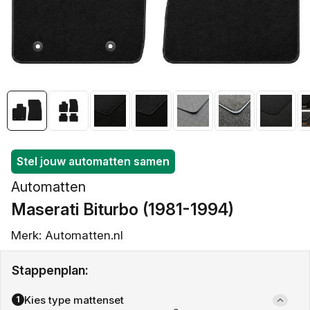
openen
in
galerieweergave
Stel jouw automatten samen
Automatten
Maserati Biturbo (1981-1994)
Merk: Automatten.nl
Stappenplan:
Kies type mattenset
1