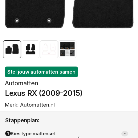
openen
in
galerieweergave
Stel jouw automatten samen
Automatten
Lexus RX (2009-2015)
Merk: Automatten.nl
Stappenplan:
Kies type mattenset
1