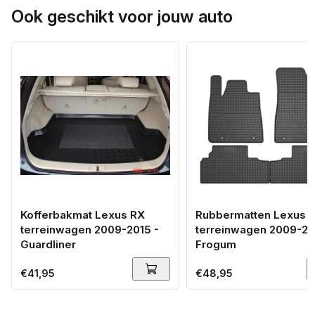
Ook geschikt voor jouw auto
Kofferbakmat Lexus RX
Rubbermatten Lexus 
terreinwagen 2009-2015 -
terreinwagen 2009-20
Guardliner
Frogum
Normale
€41,95
Normale
€48,95
prijs
prijs