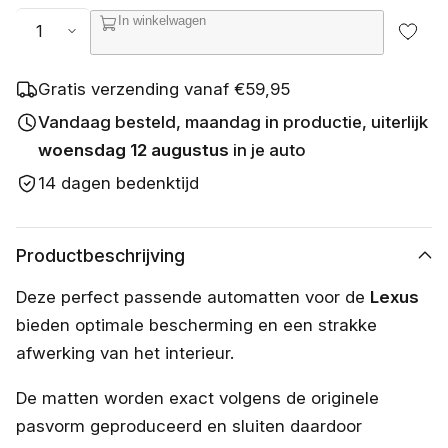
s
Aantal
In winkelwagen
c
h
i
k
Gratis verzending vanaf €59,95
b
a
Vandaag besteld, maandag in productie, uiterlijk
a
woensdag 12 augustus
in je auto
r
14 dagen bedenktijd
Productbeschrijving
Deze perfect passende automatten voor de
Lexus
bieden optimale bescherming en een strakke
afwerking van het interieur.
De matten worden exact volgens de originele
pasvorm geproduceerd en sluiten daardoor