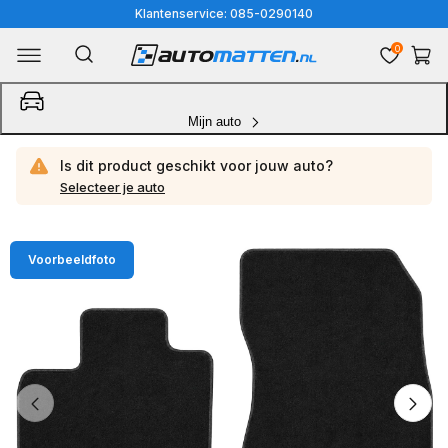
Meteen
Klantenservice: 085-0290140
naar
0
Winkelwa
de
content
Mijn auto
Is dit product geschikt voor jouw
auto?
Selecteer je auto
Ga
Voorbeeldfoto
direct
naar
productinformatie
van
1
/
4
1
van
media