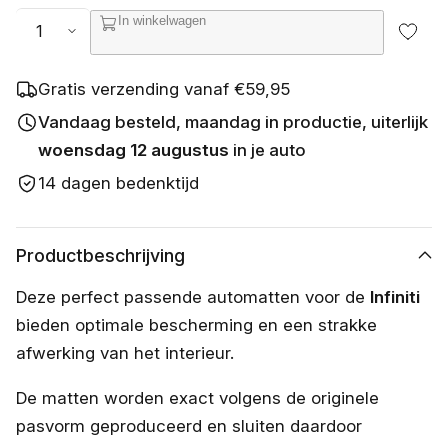
s
Aantal
In winkelwagen
c
h
i
k
Gratis verzending vanaf €59,95
b
a
Vandaag besteld, maandag in productie, uiterlijk
a
woensdag 12 augustus
in je auto
r
14 dagen bedenktijd
Productbeschrijving
Deze perfect passende automatten voor de
Infiniti
bieden optimale bescherming en een strakke
afwerking van het interieur.
De matten worden exact volgens de originele
pasvorm geproduceerd en sluiten daardoor