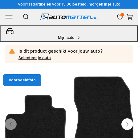
Meteen
Voorraadartikelen voor 15:00 besteld, morgen in je auto
naar
0
Winkelwa
de
content
Mijn auto
Is dit product geschikt voor jouw
auto?
Selecteer je auto
Ga
Voorbeeldfoto
direct
naar
productinformatie
van
1
/
4
1
van
media