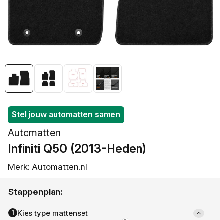
openen
in
galerieweergave
Stel jouw automatten samen
Automatten
Infiniti Q50 (2013-Heden)
Merk: Automatten.nl
Stappenplan:
Kies type mattenset
1