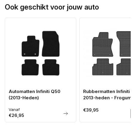
Ook geschikt voor jouw auto
Automatten Infiniti Q50
Rubbermatten Infiniti 
(2013-Heden)
2013-heden - Frogum
Vanaf
Normale
Normale
€39,95
€26,95
prijs
prijs