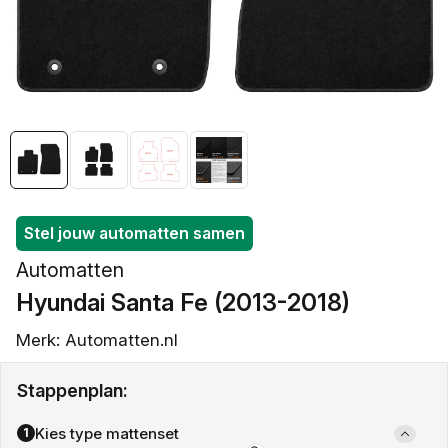
openen
in
galerieweergave
Stel jouw automatten samen
Automatten
Hyundai Santa Fe (2013-2018)
Merk: Automatten.nl
Stappenplan:
Kies type mattenset
1