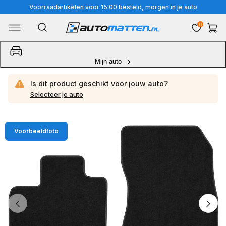
Meteen
Voorraadartikelen voor 15:00 besteld, morgen in je auto
naar
0
Winkelwa
de
content
Mijn auto
Is dit product geschikt voor jouw
auto?
Selecteer je auto
Ga
Voorbeeldfoto
direct
naar
productinformatie
van
1
/
4
1
van
media