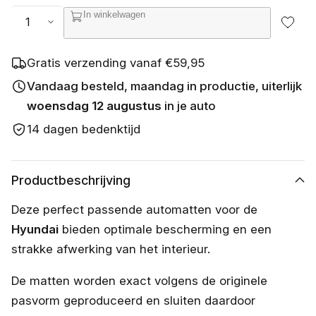
s
Aantal
In winkelwagen
c
h
i
k
Gratis verzending vanaf €59,95
b
a
Vandaag besteld, maandag in productie, uiterlijk
a
woensdag 12 augustus
in je auto
r
14 dagen bedenktijd
Productbeschrijving
Deze perfect passende automatten voor de
Hyundai
bieden optimale bescherming en een
strakke afwerking van het interieur.
De matten worden exact volgens de originele
pasvorm geproduceerd en sluiten daardoor