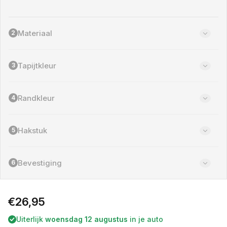
a
s
r
c
i
h
a
Materiaal
2
i
n
k
t
b
u
a
Tapijtkleur
3
i
a
t
r
v
e
Randkleur
4
r
k
o
Hakstuk
5
c
h
t
o
Bevestiging
6
f
n
i
e
Normale
€26,95
t
b
prijs
Uiterlijk
woensdag 12 augustus
in je auto
e