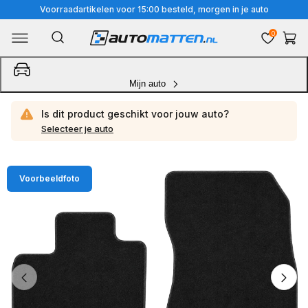
Meteen
Voorraadartikelen voor 15:00 besteld, morgen in je auto
naar
0
Winkelwa
de
content
Mijn auto
Is dit product geschikt voor jouw
auto?
Selecteer je auto
Ga
Voorbeeldfoto
direct
naar
productinformatie
van
1
/
4
1
van
media