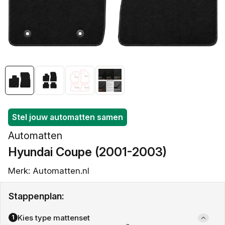
openen
in
galerieweergave
Stel jouw automatten samen
Automatten
Hyundai Coupe (2001-2003)
Merk: Automatten.nl
Stappenplan:
Kies type mattenset
1