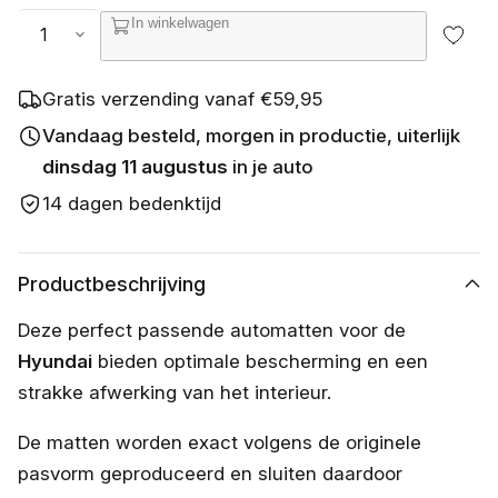
s
Aantal
In winkelwagen
c
h
i
k
Gratis verzending vanaf €59,95
b
a
Vandaag besteld, morgen in productie, uiterlijk
a
dinsdag 11 augustus
in je auto
r
14 dagen bedenktijd
Productbeschrijving
Deze perfect passende automatten voor de
Hyundai
bieden optimale bescherming en een
strakke afwerking van het interieur.
De matten worden exact volgens de originele
pasvorm geproduceerd en sluiten daardoor