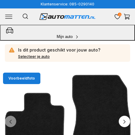
Meteen
Klantenservice: 085-0290140
naar
0
Winkelwa
de
content
Mijn auto
Is dit product geschikt voor jouw
auto?
Selecteer je auto
Ga
Voorbeeldfoto
direct
naar
productinformatie
van
1
/
4
1
van
media