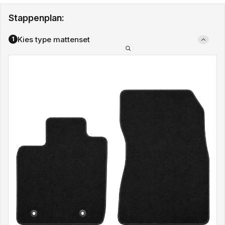
Stappenplan:
Kies type mattenset
1
Type
mattenset: