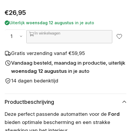
i
e
Normale
€26,95
t
b
prijs
Uiterlijk
woensdag 12 augustus
in je auto
e
s
Aantal
In winkelwagen
c
h
i
k
Gratis verzending vanaf €59,95
b
a
Vandaag besteld, maandag in productie, uiterlijk
a
woensdag 12 augustus
in je auto
r
14 dagen bedenktijd
Productbeschrijving
Deze perfect passende automatten voor de
Ford
bieden optimale bescherming en een strakke
afwerking van het interieur.