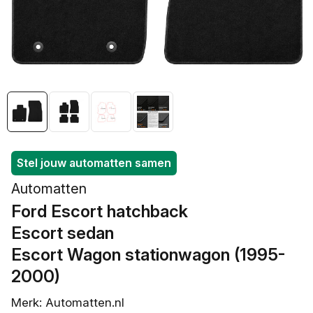
openen
in
galerieweergave
Stel jouw automatten samen
Automatten
Ford Escort hatchback
/
Escort sedan
/
Escort Wagon stationwagon (1995-
2000)
Merk: Automatten.nl