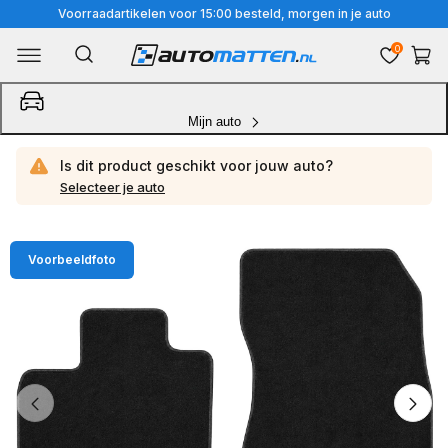
Meteen
Voorraadartikelen voor 15:00 besteld, morgen in je auto
naar
0
Winkelwa
de
content
Mijn auto
Is dit product geschikt voor jouw
auto?
Selecteer je auto
Ga
Voorbeeldfoto
direct
naar
productinformatie
van
1
/
4
1
van
media