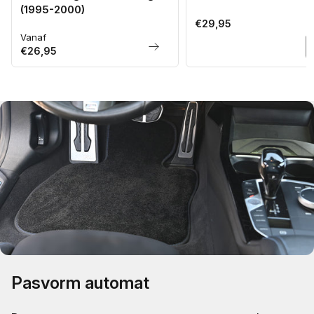
(1995-2000)
Normale
€29,95
Vanaf
Normale
prijs
€26,95
prijs
Pasvorm automat