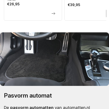
€26,95
prijs
Normale
€39,95
prijs
Pasvorm automat
De
pasvorm automatten
van automatten.nl