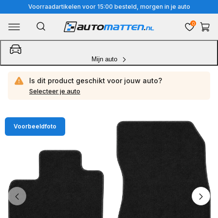
Meteen
Voorraadartikelen voor 15:00 besteld, morgen in je auto
naar
0
Winkelwa
de
content
Mijn auto
Is dit product geschikt voor jouw
auto?
Selecteer je auto
Ga
Voorbeeldfoto
direct
naar
productinformatie
van
1
/
4
1
van
media