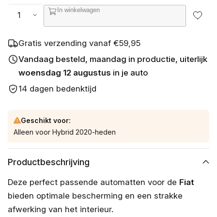
s
Aantal
In winkelwagen
c
h
i
k
Gratis verzending vanaf €59,95
b
a
Vandaag besteld, maandag in productie, uiterlijk
a
woensdag 12 augustus
in je auto
r
14 dagen bedenktijd
Geschikt voor:
Alleen voor Hybrid 2020-heden
Productbeschrijving
Deze perfect passende automatten voor de
Fiat
bieden optimale bescherming en een strakke
afwerking van het interieur.