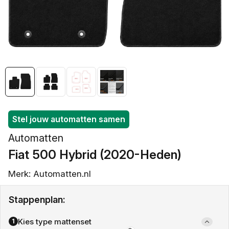
openen
in
galerieweergave
Stel jouw automatten samen
Automatten
Fiat 500 Hybrid (2020-Heden)
Merk: Automatten.nl
Stappenplan:
Kies type mattenset
1