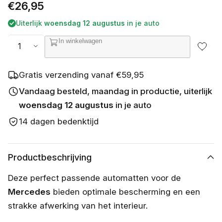
e
Normale
€26,95
t
b
prijs
Uiterlijk
woensdag 12 augustus
in je auto
e
s
Aantal
In winkelwagen
c
h
i
k
Gratis verzending vanaf €59,95
b
a
Vandaag besteld, maandag in productie, uiterlijk
a
woensdag 12 augustus
in je auto
r
14 dagen bedenktijd
Productbeschrijving
Deze perfect passende automatten voor de
Mercedes
bieden optimale bescherming en een
strakke afwerking van het interieur.