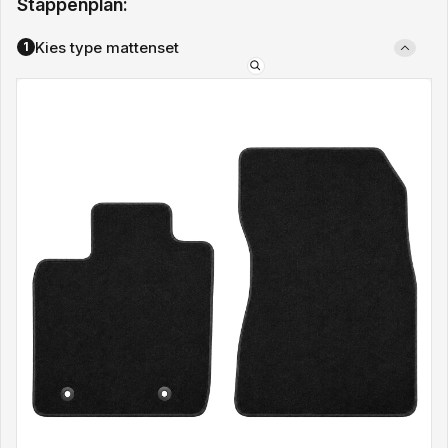
Stappenplan:
Kies type mattenset
1
Type
mattenset: