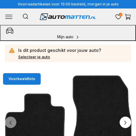
Meteen
Voorraadartikelen voor 15:00 besteld, morgen in je auto
naar
0
Winkelwa
de
content
Mijn auto
Is dit product geschikt voor jouw
auto?
Selecteer je auto
Ga
Voorbeeldfoto
direct
naar
productinformatie
van
1
/
4
1
van
media