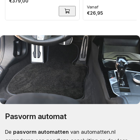
Normale
€379,00
Vanaf
prijs
Normale
€26,95
prijs
Pasvorm automat
De
pasvorm automatten
van automatten.nl