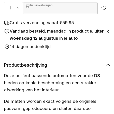
s
Aantal
In winkelwagen
c
h
i
k
Gratis verzending vanaf €59,95
b
a
Vandaag besteld, maandag in productie, uiterlijk
a
woensdag 12 augustus
in je auto
r
14 dagen bedenktijd
Productbeschrijving
Deze perfect passende automatten voor de
DS
bieden optimale bescherming en een strakke
afwerking van het interieur.
De matten worden exact volgens de originele
pasvorm geproduceerd en sluiten daardoor