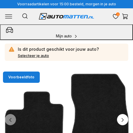
Meteen
Voorraadartikelen voor 15:00 besteld, morgen in je auto
naar
0
Winkelwa
de
content
Mijn auto
Is dit product geschikt voor jouw
auto?
Selecteer je auto
Ga
Voorbeeldfoto
direct
naar
productinformatie
van
1
/
4
1
van
media