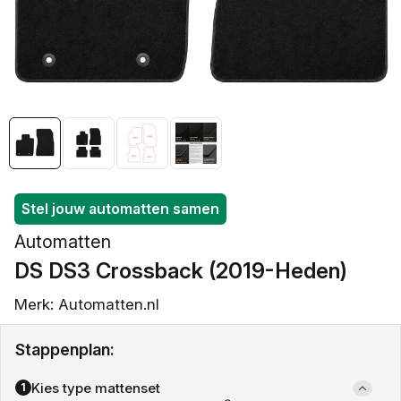
openen
in
galerieweergave
Stel jouw automatten samen
Automatten
DS DS3 Crossback (2019-Heden)
Merk: Automatten.nl
Stappenplan:
Kies type mattenset
1