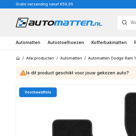
Meteen
Gratis verzending vanaf €59,95
naar
de
content
Automatten
Autostoelhoezen
Kofferbakmatten
/
Alle producten
/
Automatten
/
Home
Is dit product geschikt voor jouw
gekozen
auto?
Ga
Voorbeeldfoto
direct
naar
productinformatie