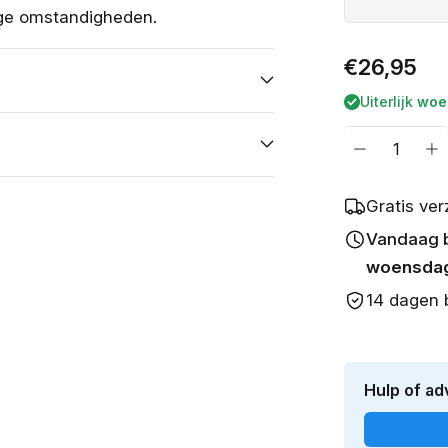
tige omstandigheden.
Normale
€26,95
prijs
Uiterlijk
woe
Aantal
Aantal
Aa
verlagen
v
voor
vo
Gratis ve
Automatte
A
Vandaag be
Dodge
D
Ram
R
woensdag
1500
1
14 dagen 
(2019-
(2
Heden)
H
Hulp of ad