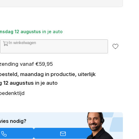
nsdag 12 augustus
in je auto
In winkelwagen
ntal
erhogen
or
rzending vanaf €59,95
n
utomatten
steld, maandag in productie, uiterlijk
odge
am
 12 augustus
in je auto
500
bedenktijd
019-
eden)
vies nodig?