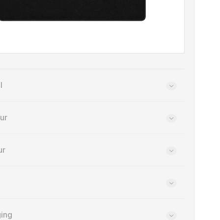
l
eur
ur
ging