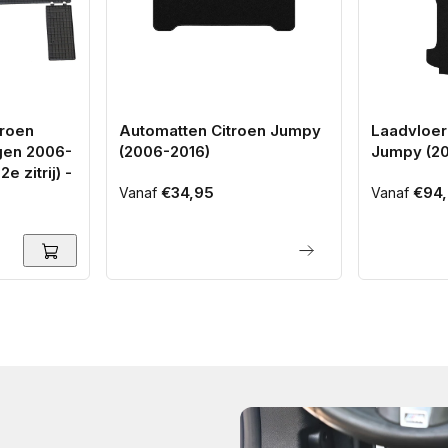
troen
Automatten Citroen Jumpy
Laadvloer
gen 2006-
(2006-2016)
Jumpy (20
e zitrij) -
Normale
€34,95
Normale
€94,
Vanaf
Vanaf
prijs
prijs