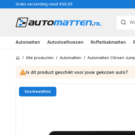
Meteen
Gratis verzending vanaf €59,95
naar
de
content
Automatten
Autostoelhoezen
Kofferbakmatten
/
Alle producten
/
Automatten
/
Automatten Citroen Jump
Home
Is dit product geschikt voor jouw
gekozen
auto?
Ga
Voorbeeldfoto
direct
naar
productinformatie