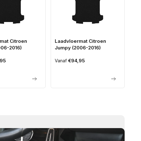
mat Citroen
Laadvloermat Citroen
La
06-2016)
Jumpy (2006-2016)
Ju
95
Normale
€94,95
No
Vanaf
Van
prijs
pri