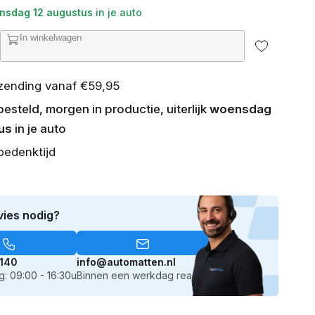
nsdag 12 augustus
in je auto
In winkelwagen
ntal
erhogen
or
rzending vanaf €59,95
n
utomatten
steld, morgen in productie, uiterlijk
woensdag
troen
umpy
us
in je auto
006-
bedenktijd
016)
vies nodig?
140
info@automatten.nl
: 09:00 - 16:30u
Binnen een werkdag reactie