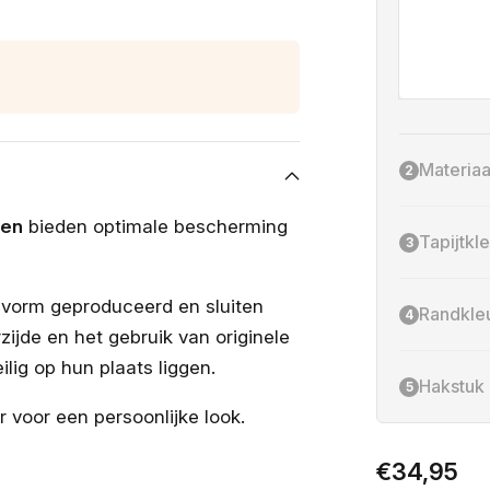
Materiaa
2
oen
bieden optimale bescherming
Tapijtkl
3
svorm geproduceerd en sluiten
Randkle
4
zijde en het gebruik van originele
lig op hun plaats liggen.
Hakstuk
5
ur voor een persoonlijke look.
Normale
€34,95