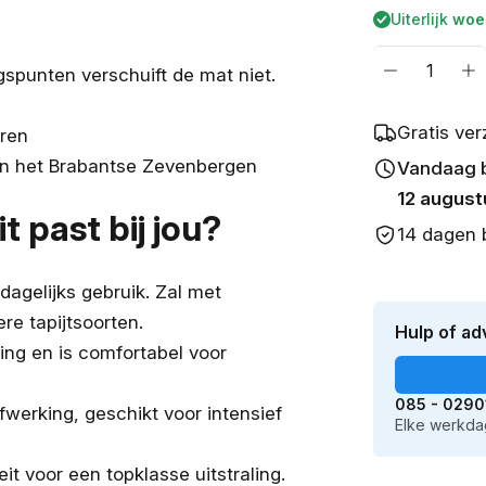
prijs
Uiterlijk
woe
Aantal
ngspunten verschuift de mat niet.
Aantal
Aa
verlagen
v
voor
vo
Gratis ve
uren
Automatte
A
in het Brabantse Zevenbergen
Vandaag be
Citroen
Ci
Jumpy
J
12 august
(2006-
(2
t past bij jou?
14 dagen 
2016)
2
 dagelijks gebruik. Zal met
ere tapijtsoorten.
Hulp of ad
ling en is comfortabel voor
085 - 0290
fwerking, geschikt voor intensief
Elke werkdag
it voor een topklasse uitstraling.