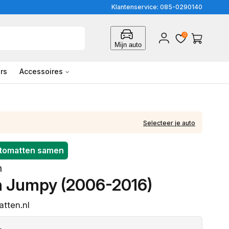
Klantenservice: 085-0290140
0
Inloggen
Winkelwagen
Mijn auto
rs
Accessoires
Selecteer je auto
utomatten samen
n
n Jumpy (2006-2016)
tten.nl