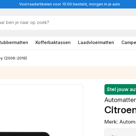
Voorraadartikelen voor 15:00 besteld, morgen in je auto
Rubbermatten
Kofferbaktassen
Laadvloermatten
Campe
y (2006-2016)
Stel jouw a
Vorm van jouw matten
Automatte
Citroe
Merk: Automa