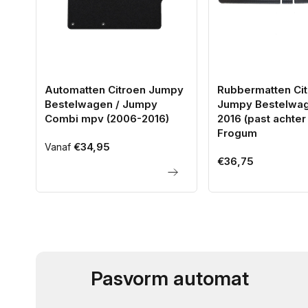
Automatten Citroen Jumpy
Rubbermatten Ci
Bestelwagen / Jumpy
Jumpy Bestelwa
Combi mpv (2006-2016)
2016 (past achter 2
Frogum
Normale
€34,95
Vanaf
Normale
€36,75
prijs
prijs
Pasvorm automat