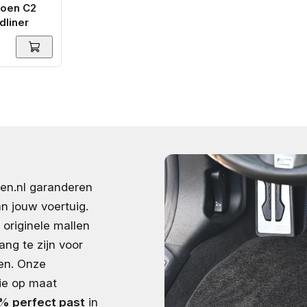
roen C2
dliner
en.nl garanderen
n jouw voertuig.
 originele mallen
ang te zijn voor
en. Onze
ie op maat
% perfect past
in