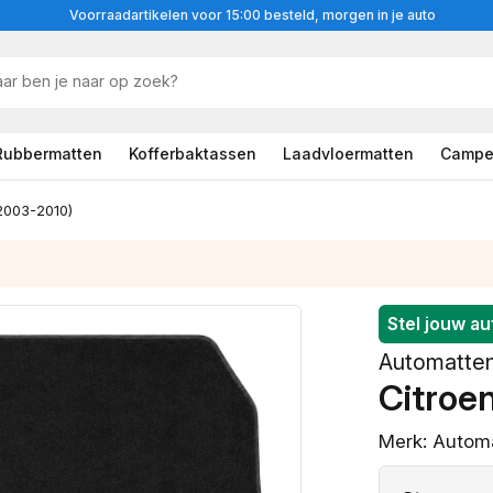
Voorraadartikelen voor 15:00 besteld, morgen in je auto
Rubbermatten
Kofferbaktassen
Laadvloermatten
Campe
2003-2010)
Stel jouw a
Voorbeeldfoto
Automatte
Citroe
Merk: Automa