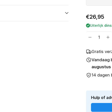
Normale
€26,95
prijs
Uiterlijk
dins
Aantal
Aantal
Aa
verlagen
v
voor
vo
Gratis ve
Automatte
A
Vandaag be
Citroen
Ci
C2
C
augustus
(2003-
(2
14 dagen 
2010)
2
Hulp of ad