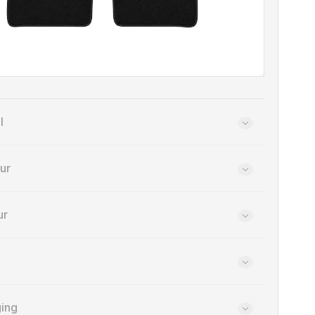
l
eur
ur
ging