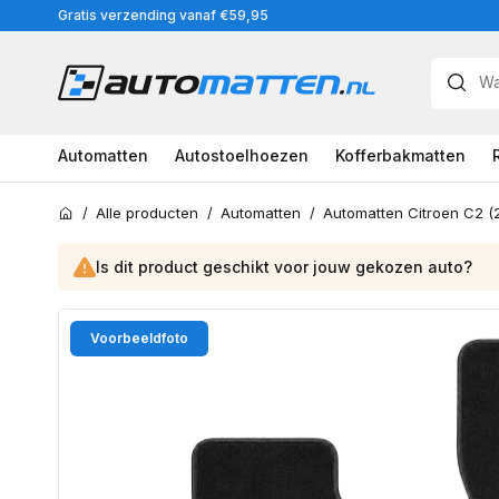
Meteen
Gratis verzending vanaf €59,95
naar
de
content
Automatten
Autostoelhoezen
Kofferbakmatten
/
Alle producten
/
Automatten
/
Automatten Citroen C2 (
Home
Is dit product geschikt voor jouw
gekozen
auto?
Ga
Voorbeeldfoto
direct
naar
productinformatie