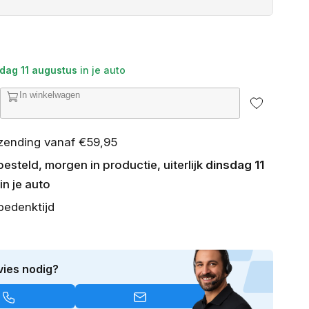
dag 11 augustus
in je auto
In winkelwagen
ntal
erhogen
or
rzending vanaf €59,95
n
utomatten
steld, morgen in productie, uiterlijk
dinsdag 11
troen
2
in je auto
003-
bedenktijd
010)
vies nodig?