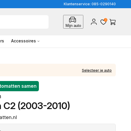
Klantenservice: 085-0290140
0
Inloggen
Winkelwagen
Mijn auto
rs
Accessoires
Selecteer je auto
utomatten samen
n
n C2 (2003-2010)
tten.nl