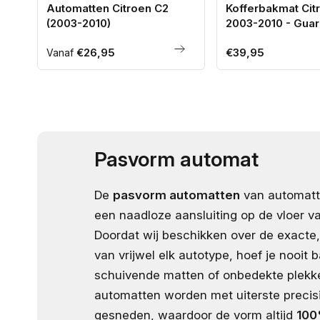
Automatten Citroen C2
Kofferbakmat Cit
(2003-2010)
2003-2010 - Guar
Normale
€26,95
Normale
€39,95
Vanaf
prijs
prijs
Pasvorm automat
De
pasvorm automatten
van automatt
een naadloze aansluiting op de vloer va
Doordat wij beschikken over de exacte,
van vrijwel elk autotype, hoef je nooit b
schuivende matten of onbedekte plekk
automatten worden met uiterste precis
gesneden, waardoor de vorm altijd
100