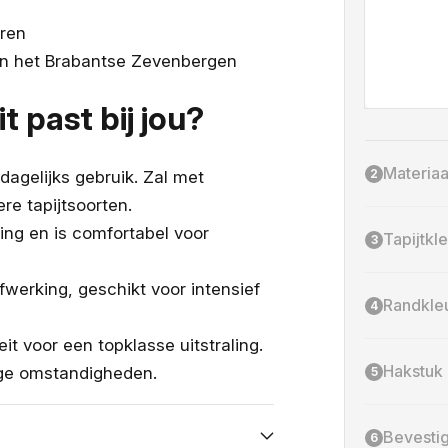
uren
in het Brabantse Zevenbergen
t past bij jou?
Materiaa
2
 dagelijks gebruik. Zal met
ere tapijtsoorten.
ling en is comfortabel voor
Tapijtkl
3
fwerking, geschikt voor intensief
Randkle
4
it voor een topklasse uitstraling.
Hakstuk
tige omstandigheden.
5
Bevesti
6