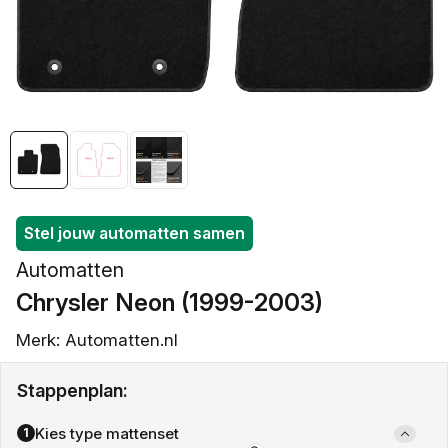
openen
in
galerieweergave
Stel jouw automatten samen
Automatten
Chrysler Neon (1999-2003)
Merk: Automatten.nl
Stappenplan:
Kies type mattenset
1