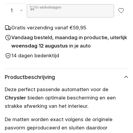
s
Aantal
In winkelwagen
c
h
i
k
Gratis verzending vanaf €59,95
b
a
Vandaag besteld, maandag in productie, uiterlijk
a
woensdag 12 augustus
in je auto
r
14 dagen bedenktijd
Productbeschrijving
Deze perfect passende automatten voor de
Chrysler
bieden optimale bescherming en een
strakke afwerking van het interieur.
De matten worden exact volgens de originele
pasvorm geproduceerd en sluiten daardoor