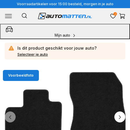
Meteen
Voorraadartikelen voor 15:00 besteld, morgen in je auto
naar
0
Winkelwa
de
content
Mijn auto
Is dit product geschikt voor jouw
auto?
Selecteer je auto
Ga
Voorbeeldfoto
direct
naar
productinformatie
van
1
/
3
1
van
media