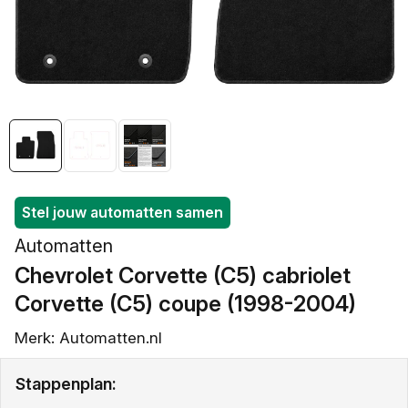
openen
in
galerieweergave
Stel jouw automatten samen
Automatten
Chevrolet Corvette (C5) cabriolet
/
Corvette (C5) coupe (1998-2004)
Merk: Automatten.nl
Stappenplan: