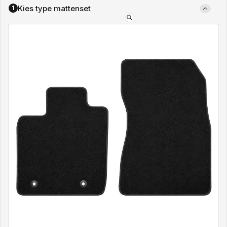
Kies type mattenset
1
Type
mattenset: