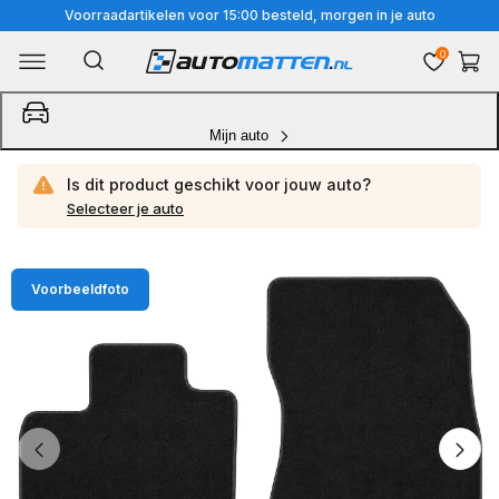
Meteen
Voorraadartikelen voor 15:00 besteld, morgen in je auto
naar
0
Winkelwa
de
content
Mijn auto
Is dit product geschikt voor jouw
auto?
Selecteer je auto
Ga
Voorbeeldfoto
direct
naar
productinformatie
van
1
/
3
1
van
media