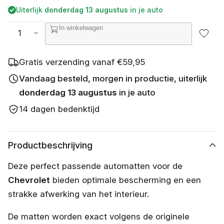
b
prijs
Uiterlijk
donderdag 13 augustus
in je auto
e
s
Aantal
In winkelwagen
c
h
i
k
Gratis verzending vanaf €59,95
b
a
Vandaag besteld, morgen in productie, uiterlijk
a
donderdag 13 augustus
in je auto
r
14 dagen bedenktijd
Productbeschrijving
Deze perfect passende automatten voor de
Chevrolet
bieden optimale bescherming en een
strakke afwerking van het interieur.
De matten worden exact volgens de originele